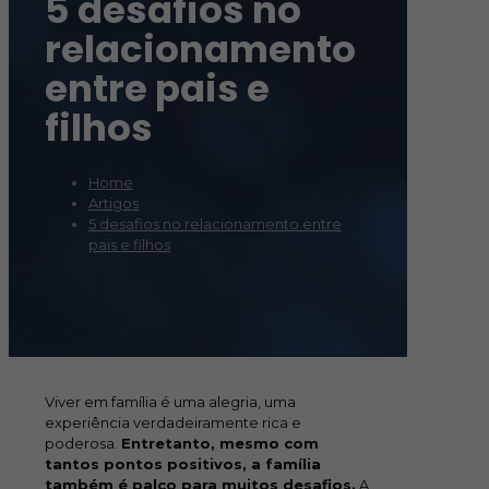
5 desafios no
relacionamento
entre pais e
filhos
Home
Artigos
5 desafios no relacionamento entre
pais e filhos
Viver em família é uma alegria, uma
experiência verdadeiramente rica e
poderosa.
Entretanto, mesmo com
tantos pontos positivos, a família
também é palco para muitos desafios.
A