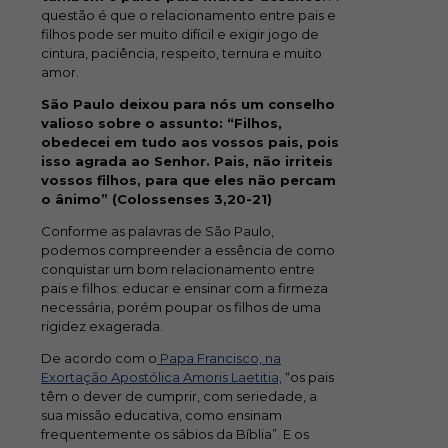
questão é que o relacionamento entre pais e
filhos pode ser muito difícil e exigir jogo de
cintura, paciência, respeito, ternura e muito
amor.
São Paulo deixou para nós um conselho
valioso sobre o assunto: “Filhos,
obedecei em tudo aos vossos pais, pois
isso agrada ao Senhor. Pais, não irriteis
vossos filhos, para que eles não percam
o ânimo” (Colossenses 3,20-21)
Conforme as palavras de São Paulo,
podemos compreender a essência de como
conquistar um bom relacionamento entre
pais e filhos: educar e ensinar com a firmeza
necessária, porém poupar os filhos de uma
rigidez exagerada.
De acordo com o
Papa Francisco, na
Exortação Apostólica Amoris Laetitia,
“os pais
têm o dever de cumprir, com seriedade, a
sua missão educativa, como ensinam
frequentemente os sábios da Bíblia”. E os