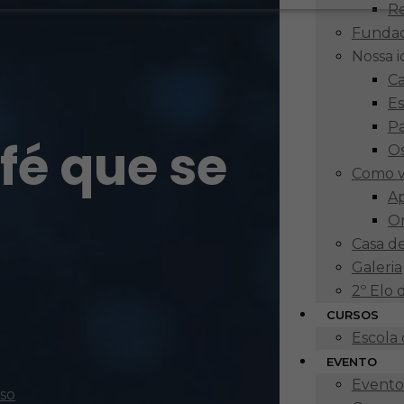
R
Funda
Nossa 
Ca
Es
P
 fé que se
Os
Como v
Ap
O
Casa d
Galeria
2º Elo
CURSOS
Escola
EVENTO
Eventos
sso