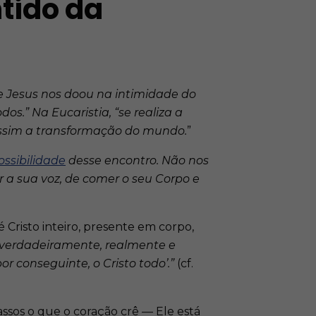
tido da
e Jesus nos doou na intimidade do
s.” Na Eucaristia, “se realiza a
assim a transformação do mundo.
”
ossibilidade
desse encontro. Não nos
 a sua voz, de comer o seu Corpo e
 Cristo inteiro, presente em corpo,
s verdadeiramente, realmente e
 conseguinte, o Cristo todo’.”
(cf.
passos o que o coração crê — Ele está