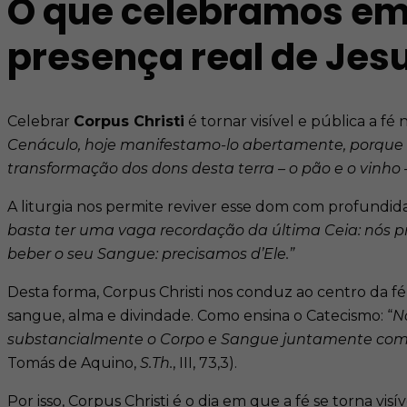
O que celebramos em 
presença real de Jesu
Celebrar
Corpus Christi
é tornar visível e pública a fé
Cenáculo, hoje manifestamo-lo abertamente, porque o 
transformação dos dons desta terra – o pão e o vinho –
A liturgia nos permite reviver esse dom com profundid
basta ter uma vaga recordação da última Ceia: nós pr
beber o seu Sangue: precisamos d’Ele.”
Desta forma, Corpus Christi nos conduz ao centro da fé,
sangue, alma e divindade. Como ensina o Catecismo: “
N
substancialmente o Corpo e Sangue juntamente com a a
Tomás de Aquino,
S.Th.
, III, 73,3).
Por isso, Corpus Christi é o dia em que a fé se torna vi