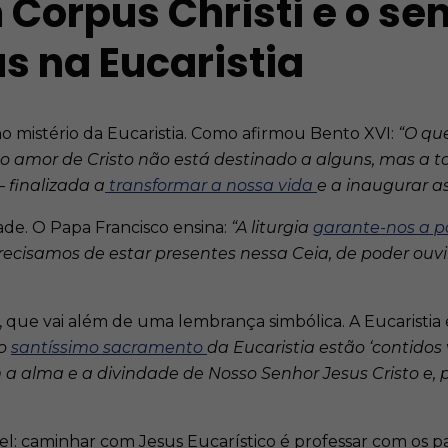
Corpus Christi e o sen
s na Eucaristia
 no mistério da Eucaristia. Como afirmou Bento XVI:
“O qu
amor de Cristo não está destinado a alguns, mas a todo
 finalizada a
transformar a nossa vida
e a inaugurar 
ade. O Papa Francisco ensina:
“A liturgia
garante-nos a p
ecisamos de estar presentes nessa Ceia, de poder ouvir
 que vai além de uma lembrança simbólica. A Eucaristia é
o
santíssimo sacramento
da Eucaristia estão ‘contido
lma e a divindade de Nosso Senhor Jesus Cristo e, por
sível: caminhar com Jesus Eucarístico é professar com os 