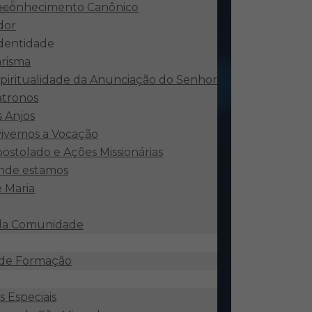
econhecimento Canônico
dor
identidade
risma
piritualidade da Anunciação do Senhor
atronos
 Anjos
ivemos a Vocação
ostolado e Ações Missionárias
nde estamos
e Maria
 da Comunidade
 de Formação
 Especiais