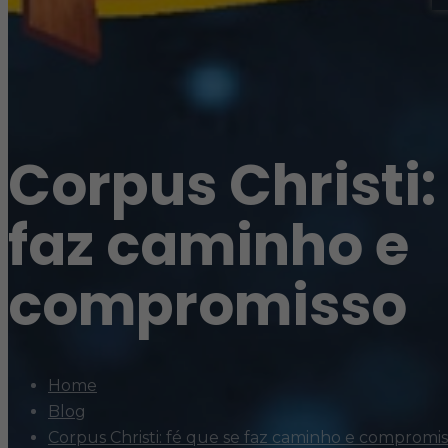
Corpus Christi:
faz caminho e
compromisso
Home
Blog
Corpus Christi: fé que se faz caminho e compromi