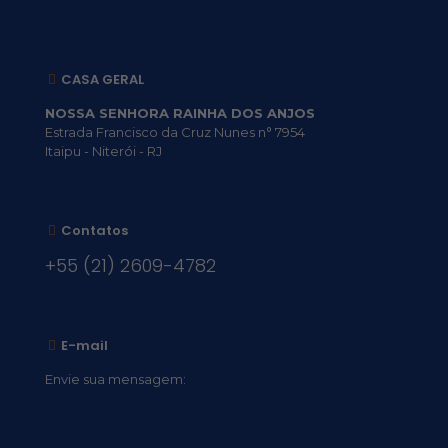
CASA GERAL
NOSSA SENHORA RAINHA DOS ANJOS
Estrada Francisco da Cruz Nunes n° 7954
Itaipu - Niterói - RJ
Contatos
+55 (21) 2609-4782
E-mail
Envie sua mensagem:
vocacional@comsantosanjos.org.br