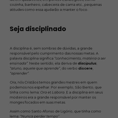
cozinha, banheiro, cabeceira de cama etc., pequenas
atitudes como essa ajudarão a manter o foco.
Seja disciplinado
A disciplina é, sem sombras de dúvidas, a grande
responsável pelo cumprimento das nossas metas. A
palavra disciplina significa
“conhecimento, matéria a ser
ensinada”
. Neste sentido, ela deriva de
discipulus
,
“aluno, aquele que aprende”
, do verbo
discere
,
“aprender”
.
Ora, nós Cristãos temos grandes mestres em quem
podemos nos espelhar. Por exemplo, São Bento, que
tinha como lema:
Ora et Labora
. E a disciplina em seus
mosteiros era a grande responsável por manter os
monges focados em suas metas.
Assim como Santo Afonso de Ligório, que tinha como
lema:
“Nunca perder tempo”
.