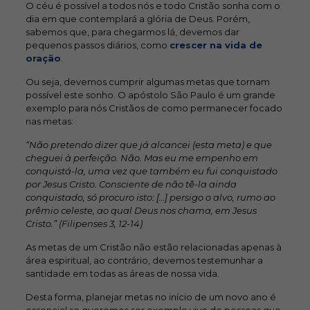
O céu é possível a todos nós e todo Cristão sonha com o
dia em que contemplará a glória de Deus. Porém,
sabemos que, para chegarmos lá, devemos dar
pequenos passos diários, como
crescer na vida de
oração
.
Ou seja, devemos cumprir algumas metas que tornam
possível este sonho. O apóstolo São Paulo é um grande
exemplo para nós Cristãos de como permanecer focado
nas metas:
“Não pretendo dizer que já alcancei (esta meta) e que
cheguei à perfeição. Não. Mas eu me empenho em
conquistá-la, uma vez que também eu fui conquistado
por Jesus Cristo. Consciente de não tê-la ainda
conquistado, só procuro isto: […] persigo o alvo, rumo ao
prêmio celeste, ao qual Deus nos chama, em Jesus
Cristo.” (Filipenses 3, 12-14)
As metas de um Cristão não estão relacionadas apenas à
área espiritual, ao contrário, devemos testemunhar a
santidade em todas as áreas de nossa vida.
Desta forma, planejar metas no início de um novo ano é