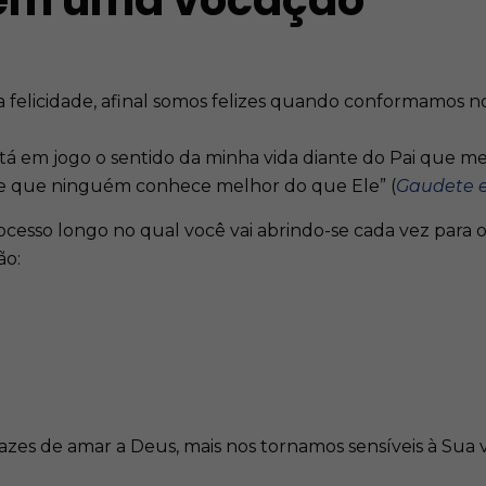
bem uma vocação
 felicidade, afinal somos felizes quando conformamos n
tá em jogo o sentido da minha vida diante do Pai que m
ia e que ninguém conhece melhor do que Ele” (
Gaudete e
ocesso longo no qual você vai abrindo-se cada vez para o
ão:
zes de amar a Deus, mais nos tornamos sensíveis à Sua 