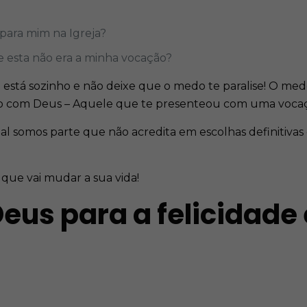
ara mim na Igreja?
e esta não era a minha vocação?
o está sozinho e não deixe que o medo te paralise! O me
 com Deus – Aquele que te presenteou com uma vocaç
al somos parte que não acredita em escolhas definitiva
que vai mudar a sua vida!
us para a felicidade 