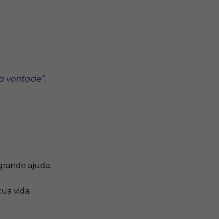
a vontade”.
grande ajuda.
tua vida.