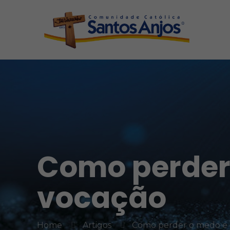
Como perder 
vocação
Home
Artigos
Como perder o medo e 