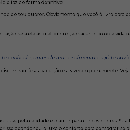
o faz de forma definitiva!
de do teu querer. Obviamente que você é livre para dar 
ção, seja ela ao matrimônio, ao sacerdócio ou à vida re
á te conhecia; antes de teu nascimento, eu já te havi
ue discerniram à sua vocação e a viveram plenamente. Veja
cou-se pela caridade e o amor para com os pobres. Sua f
 por isso abandonou o luxo e conforto para consagrar-se a 