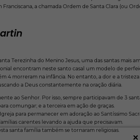
m Franciscana, a chamada Ordem de Santa Clara (ou Orde
artin
 Santa Terezinha do Menino Jesus, uma das santas mais am
nial encontram neste santo casal um modelo de perfeiç
orém 4 morreram na infância. No entanto, a dor e a trist
uscando a Deus constantemente na oração diária.
nte ao Senhor. Por isso, sempre participavam de 3 santas
ara comungar; e a terceira em ação de graças.
à Igreja para permanecer em adoração ao Santíssimo Sac
 famílias carentes levando a ajuda que precisavam.
sta santa família também se tornaram religiosas.