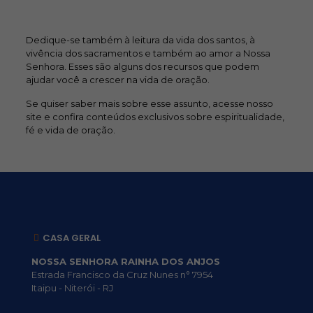
Dedique-se também à leitura da vida dos santos, à
vivência dos sacramentos e também ao amor a Nossa
Senhora. Esses são alguns dos recursos que podem
ajudar você a crescer na vida de oração.
Se quiser saber mais sobre esse assunto, acesse nosso
site e confira conteúdos exclusivos sobre espiritualidade,
fé e vida de oração.
CASA GERAL
NOSSA SENHORA RAINHA DOS ANJOS
Estrada Francisco da Cruz Nunes n° 7954
Itaipu - Niterói - RJ