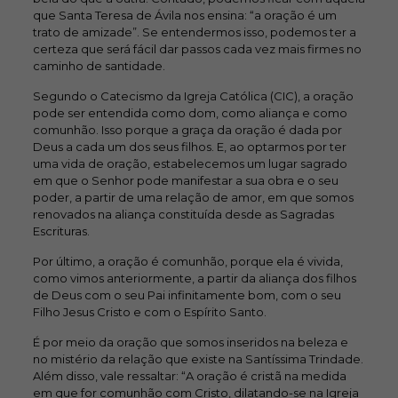
que Santa Teresa de Ávila nos ensina: “a oração é um
trato de amizade”. Se entendermos isso, podemos ter a
certeza que será fácil dar passos cada vez mais firmes no
caminho de santidade.
Segundo o Catecismo da Igreja Católica (CIC), a oração
pode ser entendida como dom, como aliança e como
comunhão. Isso porque a graça da oração é dada por
Deus a cada um dos seus filhos. E, ao optarmos por ter
uma vida de oração, estabelecemos um lugar sagrado
em que o Senhor pode manifestar a sua obra e o seu
poder, a partir de uma relação de amor, em que somos
renovados na aliança constituída desde as Sagradas
Escrituras.
Por último, a oração é comunhão, porque ela é vivida,
como vimos anteriormente, a partir da aliança dos filhos
de Deus com o seu Pai infinitamente bom, com o seu
Filho Jesus Cristo e com o Espírito Santo.
É por meio da oração que somos inseridos na beleza e
no mistério da relação que existe na Santíssima Trindade.
Além disso, vale ressaltar: “A oração é cristã na medida
em que for comunhão com Cristo, dilatando-se na Igreja