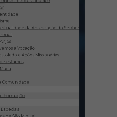
conhecimento Canônico
or
dentidade
risma
iritualidade da Anunciação do Senhor
tronos
Anjos
vemos a Vocação
stolado e Ações Missionárias
de estamos
 Maria
da Comunidade
de Formação
Especiais
a de São Miguel