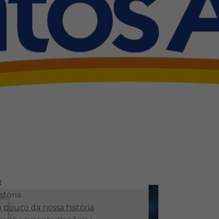
E
stória
pouco da nossa história