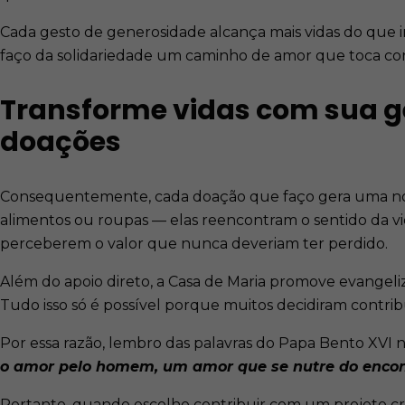
Cada gesto de generosidade alcança mais vidas do que 
faço da solidariedade um caminho de amor que toca co
Transforme vidas com sua g
doações
Consequentemente, cada doação que faço gera uma nova 
alimentos ou roupas — elas reencontram o sentido da vi
perceberem o valor que nunca deveriam ter perdido.
Além do apoio direto, a Casa de Maria promove evangeli
Tudo isso só é possível porque muitos decidiram contri
Por essa razão, lembro das palavras do Papa Bento XVI n
o amor pelo homem, um amor que se nutre do encont
Portanto, quando escolho contribuir com um projeto cr