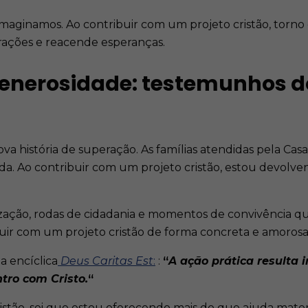
imaginamos. Ao contribuir com um projeto cristão, torn
rações e reacende esperanças.
enerosidade: testemunhos d
história de superação. As famílias atendidas pela Cas
da. Ao contribuir com um projeto cristão, estou devolv
zação, rodas de cidadania e momentos de convivência qu
buir com um projeto cristão de forma concreta e amorosa
a encíclica
Deus Caritas Est
:
:
“
A ação prática resulta i
ro com Cristo.
“
istão, sei que estou oferecendo mais do que ajuda mat