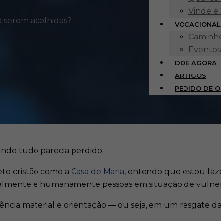
Vinde e
a serem acolhidas?
VOCACIONAL
Caminho
Eventos
DOE AGORA
ARTIGOS
PEDIDO DE 
onde tudo parecia perdido.
eto cristão como a
Casa de Maria
, entendo que estou fa
ualmente e humanamente pessoas em situação de vulner
stência material e orientação — ou seja, em um resgate 