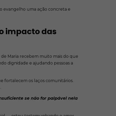
o o evangelho uma ação concreta e
o impacto das
a de Maria recebem muito mais do que
endo dignidade e ajudando pessoas a
e fortalecem os laços comunitários.
.
nsuficiente se não for palpável nela
erial — estou testemunhando o amor