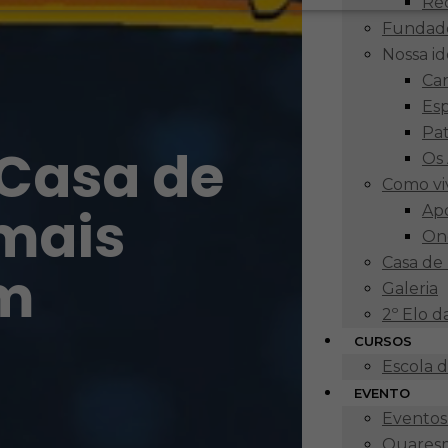
Re
Fundad
Nossa i
Ca
Esp
Pa
Casa de
Os 
Como vi
 mais
Apo
On
Casa de
em
Galeria
2º Elo 
CURSOS
Escola 
EVENTO
Eventos 
Quaresm