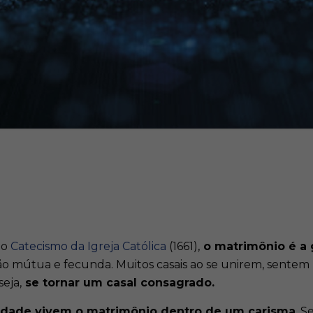
 o
Catecismo da Igreja Católica
(1661),
o matrimônio é a
 mútua e fecunda. Muitos casais ao se unirem, sentem 
eja,
se tornar um casal consagrado.
dade vi
vem o matrimônio dentro de um carisma
. S