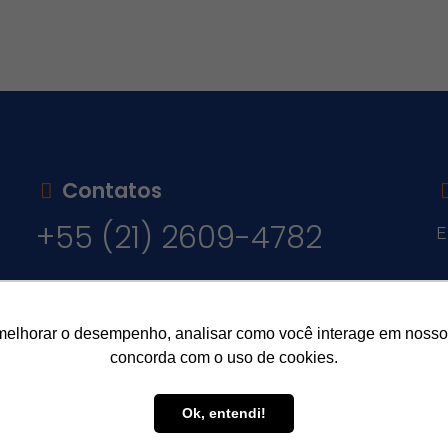
Contatos
+55 (21) 2609-4782
E
v
melhorar o desempenho, analisar como você interage em nosso sit
concorda com o uso de cookies.
Ok, entendi!