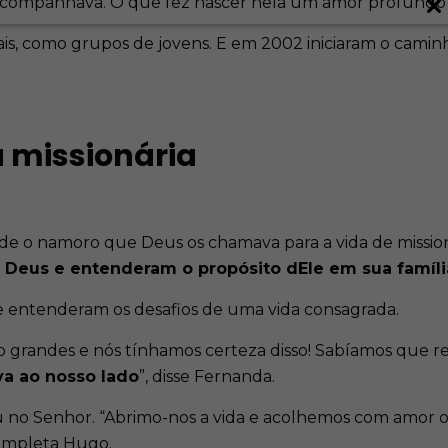
acompanhava. O que fez nascer nela um amor profundo 
iais, como grupos de jovens. E em 2002 iniciaram o cam
 missionária
sde o namoro que Deus os chamava para a vida de missio
e Deus e entenderam o propósito dEle em sua famíli
e entenderam os desafios de uma vida consagrada.
são grandes e nós tínhamos certeza disso! Sabíamos que
a ao nosso lado
”, disse Fernanda.
ou no Senhor. “Abrimo-nos a vida e acolhemos com amor 
completa Hugo.