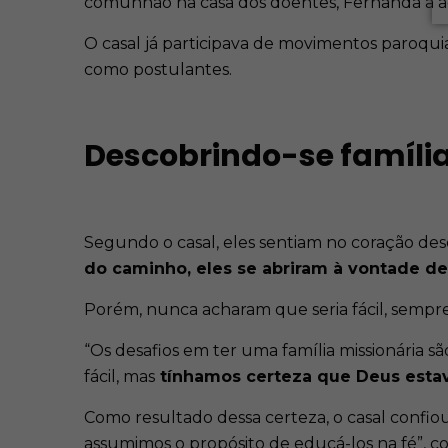
comunhão na casa dos doentes, Fernanda a 
O casal já participava de movimentos paroqu
como postulantes.
Descobrindo-se família
Segundo o casal, eles sentiam no coração de
do caminho, eles se abriram à vontade d
Porém, nunca acharam que seria fácil, sempr
“Os desafios em ter uma família missionária 
fácil, mas
tínhamos certeza que Deus estav
Como resultado dessa certeza, o casal confi
assumimos o propósito de educá-los na fé”, 