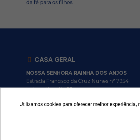
da fé para os filhos.
CASA GERAL
NOSSA SENHORA RAINHA DOS ANJOS
Estrada Francisco da Cruz Nunes n° 7954
Itaipu - Niterói - RJ
Utilizamos cookies para oferecer melhor experiência, 