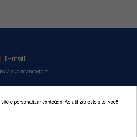
E-mail
nvie sua mensagem:
ocacional@comsantosanjos.org.br
e e personalizar conteúdo. Ao utilizar este site, você