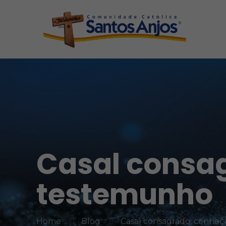
Casal consa
testemunho
Home
Blog
Casal consagrado: conhe