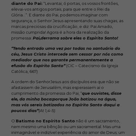
diante do Pai:
“Levantai, ó portas, os vossos frontões,
elevai-vos antigos portais, para que entre o Rei da
Glória…”. E diante do Pai, podemos imaginar com
segurança, o Senhor Jesus apresentando suas chagas, as
marcas preciosas da crucificação, e diz: Pai Amado,
missão cumprida! Agora é a hora da realização da
promessa:
Pai,derrama sobre eles o Espírito Santo!
“Tendo entrado uma vez por todas no santuário do
céu, Jesus Cristo intercede sem cessar por nós como
mediador que nos garante permanentemente a
efusão do Espírito Santo”
(CIC – Catecismo da Igreja
Católica, 667)
A ordem do SenhorJesus aos discípulos era que não se
afastassem de Jerusalém, mas esperassem aí o
cumprimento da promessa do Pai, “
que ouvistes, disse
ele, da minha boca:porque João batizou na água,
mas vós sereis batizados no Espírito Santo daqui a
poucos dias”
(At 1,4-5).
O
Batismo no Espírito Santo
não é um sacramento,
nem mesmo uma bênção ou um sacramental. Mas uma
inimaginável e indizível experiência do amor de Deus; um