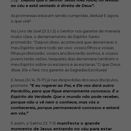
ao céu e está sentado à direita de Deus”.
As promessas estavam sendo cumpridas, Aleluia! E agora
o que virá?
No Livro de Joel (Jl 3,1-2) o Senhor nos garante de maneira
muito clara, o derramamento do Espírito Santo
prometido: “Depois disso, acontecerá que derramarei o
meu Espírito sobre todo ser vivo: vossos filhos e vossas
filhas profetizarão; vossos anciãos terão sonhos, e vossos
jovens terão visões. Naqueles dias derramarei também o
meu Espírito sobre os escravos e as escravas.”O que Deus
disse, Ele o fará, nos garante as Sagradas Escrituras!
E Jesus (Jo 14, 15-17) já nas despedidas dos seus discípulos,
promete:
“E eu rogarei ao Pai, e Ele vos dará outro
Paráclito, para que fique eternamente convosco. É o
Espírito da Verdade. Que o mundo não pode receber,
porque não o vê nem o conhece, mas vós o
conhecereis, porque permanecerá convosco e estará
em vós.”
E assim, o Salmo 23, 7-10
manifesta o grande
momento de Jesus entrando no céu para estar