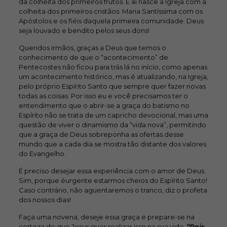
da colheita dos primeiros frutos. E aí nasce a Igreja com a
colheita dos primeiros cristãos: Maria Santíssima com os
Apóstolos e os fiéis daquela primeira comunidade. Deus
seja louvado e bendito pelos seus dons!
Queridos irmãos, graças a Deus que temos o
conhecimento de que o “acontecimento” de
Pentecostes não ficou para trás lá no início, como apenas
um acontecimento histórico, mas é atualizando, na Igreja,
pelo próprio Espírito Santo que sempre quer fazer novas
todas as coisas. Por isso eu e você precisamos ter o
entendimento que o abrir-se a graça do batismo no
Espírito não se trata de um capricho devocional, mas uma
questão de viver o dinamismo da “vida nova”, permitindo
que a graça de Deus sobreponha as ofertas desse
mundo que a cada dia se mostra tão distante dos valores
do Evangelho.
É preciso desejar essa experiência com o amor de Deus.
Sim, porque éurgente estarmos cheios do Espírito Santo!
Caso contrário, não aguentaremos o tranco, diz o profeta
dos nossos dias!
Faça uma novena, deseje essa graça e prepare-se na
certeza de que Jesus quer realizar isso na sua vida.
“Pois