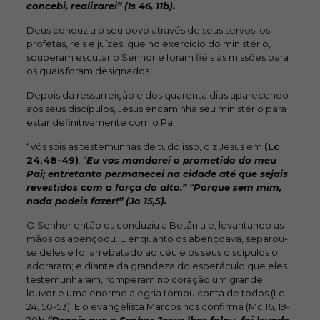
concebi, realizarei” (Is 46, 11b).
Deus conduziu o seu povo através de seus servos, os
profetas, reis e juízes, que no exercício do ministério,
souberam escutar o Senhor e foram fiéis às missões para
os quais foram designados.
Depois da ressurreição e dos quarenta dias aparecendo
aos seus discípulos, Jesus encaminha seu ministério para
estar definitivamente com o Pai.
“Vós sois as testemunhas de tudo isso, diz Jesus em
(Lc
24,48-49)
. “
Eu vos mandarei o prometido do meu
Pai; entretanto permanecei na cidade até que sejais
revestidos com a força do alto.” “Porque sem mim,
nada podeis fazer!” (Jo 15,5).
O Senhor então os conduziu a Betânia e, levantando as
mãos os abençoou. E enquanto os abençoava, separou-
se deles e foi arrebatado ao céu e os seus discípulos o
adoraram; e diante da grandeza do espetáculo que eles
testemunharam, romperam no coração um grande
louvor e uma enorme alegria tomou conta de todos (Lc
24, 50-53). E o evangelista Marcos nos confirma (Mc 16, 19-
20
):
“Depois que o Senhor Jesus lhes falou, foi levado