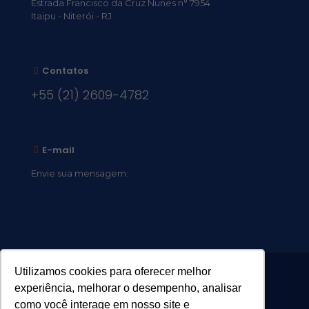
Estrada Francisco da Cruz Nunes n° 7954
Itaipu - Niterói - RJ
Contatos
+55 (21) 2609-4782
E-mail
Envie sua mensagem:
vocacional@comsantosanjos.org.br
Utilizamos cookies para oferecer melhor
experiência, melhorar o desempenho, analisar
como você interage em nosso site e