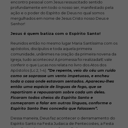
encontro pessoal com Jesus ressuscitado sentido
profundamente em todo o nosso ser, manifestado pela
ação e o poder do Espírito de Deus no qual somos
mergulhados em nome de Jesus Cristo nosso Deus e
Senhor!
Jesus é quem batiza com o Espírito Santo!
Reunidos então no mesmo lugar Maria Santíssima com os
apóstolos, discípulos e toda aquela primeira
comunidade, unânimes na oração da primeira novena da
Igreja, tudo aconteceu! A promessa foi realizada!E vale
conferir o que Lucas nos relata no livro dos Atos dos
Apóstolos (Lc 2, 1-4).
“De repente, veio do céu um ruído
como se soprasse um vento impetuoso, e encheu
toda a casa onde estavam sentados. Apareceu-lhes
então uma espécie de línguas de fogo, que se
repartiram e repousaram sobre cada um deles.
Ficaram todos cheios do Espírito Santo e
começaram a falar em outras línguas, conforme o
Espírito Santo lhes concedia que falassem”.
Dessa maneira, Deus faz acontecer o derramamento do
Espírito Santo na Festa Judaica de Pentecostes, a Festa