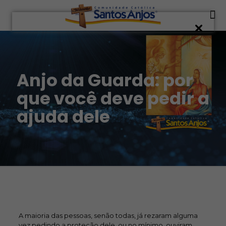
Anjo da Guarda: por
que você deve pedir a
ajuda dele
A maioria das pessoas, senão todas, já rezaram alguma
vez pedindo a proteção dele, ou no mínimo, ouviram