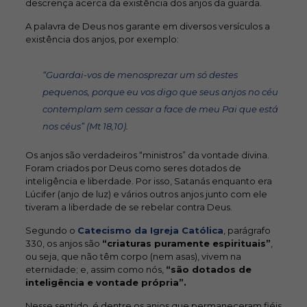
descrença acerca da existência dos anjos da guarda.
A palavra de Deus nos garante em diversos versículos a
existência dos anjos, por exemplo:
“Guardai-vos de menosprezar um só destes
pequenos, porque eu vos digo que seus anjos no céu
contemplam sem cessar a face de meu Pai que está
nos céus” (Mt 18,10).
Os anjos são verdadeiros “ministros” da vontade divina.
Foram criados por Deus como seres dotados de
inteligência e liberdade. Por isso, Satanás enquanto era
Lúcifer (anjo de luz) e vários outros anjos junto com ele
tiveram a liberdade de se rebelar contra Deus.
Segundo o
Catecismo da Igreja Católica
, parágrafo
330, os anjos são
“
criaturas puramente espirituais”
,
ou seja, que não têm corpo (nem asas), vivem na
eternidade; e, assim como nós,
“são dotados de
inteligência e vontade própria”.
Nesse sentido, é dentre os anjos que permaneceram fiéis