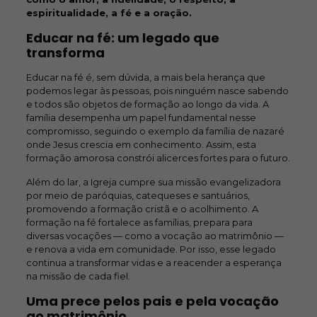
espiritualidade, a fé e a oração.
Educar na fé: um legado que
transforma
Educar na fé é, sem dúvida, a mais bela herança que
podemos legar às pessoas, pois ninguém nasce sabendo
e todos são objetos de formação ao longo da vida. A
família desempenha um papel fundamental nesse
compromisso, seguindo o exemplo da família de nazaré
onde Jesus crescia em conhecimento. Assim, esta
formação amorosa constrói alicerces fortes para o futuro.
Além do lar, a Igreja cumpre sua missão evangelizadora
por meio de paróquias, catequeses e santuários,
promovendo a formação cristã e o acolhimento. A
formação na fé fortalece as famílias, prepara para
diversas vocações — como a vocação ao matrimônio —
e renova a vida em comunidade. Por isso, esse legado
continua a transformar vidas e a reacender a esperança
na missão de cada fiel.
Uma prece pelos pais e pela vocação
ao matrimônio