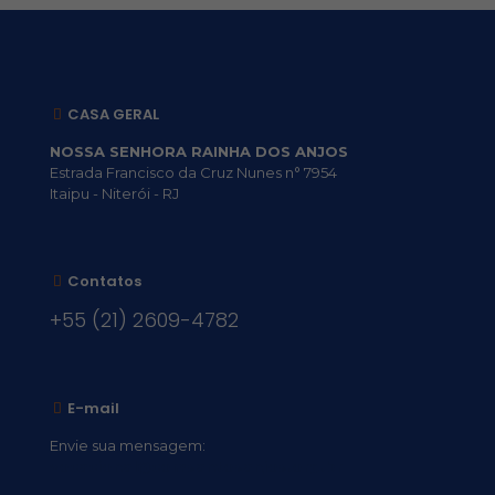
CASA GERAL
NOSSA SENHORA RAINHA DOS ANJOS
Estrada Francisco da Cruz Nunes n° 7954
Itaipu - Niterói - RJ
Contatos
+55 (21) 2609-4782
E-mail
Envie sua mensagem:
vocacional@comsantosanjos.org.br