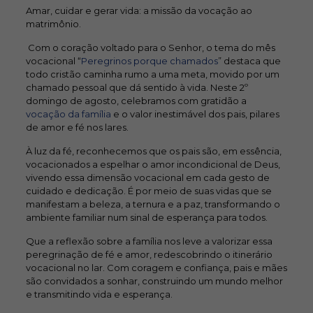
Amar, cuidar e gerar vida: a missão da vocação ao
matrimônio.
Com o coração voltado para o Senhor, o tema do mês
vocacional “
Peregrinos porque chamados
” destaca que
todo cristão caminha rumo a uma meta, movido por um
chamado pessoal que dá sentido à vida. Neste 2º
domingo de agosto, celebramos com gratidão a
vocação da família
e o valor inestimável dos pais, pilares
de amor e fé nos lares.
À luz da fé, reconhecemos que os pais são, em essência,
vocacionados a espelhar o amor incondicional de Deus,
vivendo essa dimensão vocacional em cada gesto de
cuidado e dedicação. É por meio de suas vidas que se
manifestam a beleza, a ternura e a paz, transformando o
ambiente familiar num sinal de esperança para todos.
Que a reflexão sobre a família nos leve a valorizar essa
peregrinação de fé e amor, redescobrindo o itinerário
vocacional no lar. Com coragem e confiança, pais e mães
são convidados a sonhar, construindo um mundo melhor
e transmitindo vida e esperança.