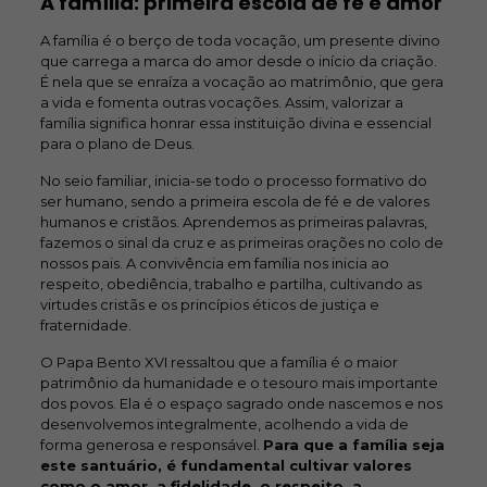
A família: primeira escola de fé e amor
A família é o berço de toda vocação, um presente divino
que carrega a marca do amor desde o início da criação.
É nela que se enraíza a vocação ao matrimônio, que gera
a vida e fomenta outras vocações. Assim, valorizar a
família significa honrar essa instituição divina e essencial
para o plano de Deus.
No seio familiar, inicia-se todo o processo formativo do
ser humano, sendo a primeira escola de fé e de valores
humanos e cristãos. Aprendemos as primeiras palavras,
fazemos o sinal da cruz e as primeiras orações no colo de
nossos pais. A convivência em família nos inicia ao
respeito, obediência, trabalho e partilha, cultivando as
virtudes cristãs e os princípios éticos de justiça e
fraternidade.
O Papa Bento XVI ressaltou que a família é o maior
patrimônio da humanidade e o tesouro mais importante
dos povos. Ela é o espaço sagrado onde nascemos e nos
desenvolvemos integralmente, acolhendo a vida de
forma generosa e responsável.
Para que a família seja
este santuário, é fundamental cultivar valores
como o amor, a fidelidade, o respeito, a