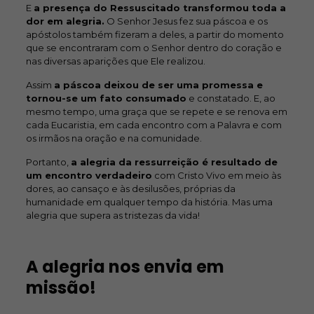
E
a presença do Ressuscitado transformou toda a
dor em alegria.
O Senhor Jesus fez sua páscoa e os
apóstolos também fizeram a deles, a partir do momento
que se encontraram com o Senhor dentro do coração e
nas diversas aparições que Ele realizou.
Assim
a páscoa deixou de ser uma promessa e
tornou-se um fato consumado
e constatado. E, ao
mesmo tempo, uma graça que se repete e se renova em
cada Eucaristia, em cada encontro com a Palavra e com
os irmãos na oração e na comunidade.
Portanto,
a alegria da ressurreição é resultado de
um encontro verdadeiro
com Cristo Vivo em meio às
dores, ao cansaço e às desilusões, próprias da
humanidade em qualquer tempo da história. Mas uma
alegria que supera as tristezas da vida!
A alegria nos envia em
missão!