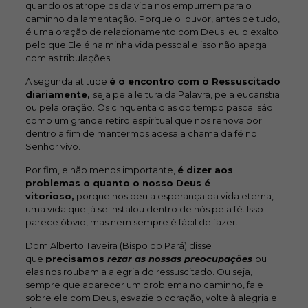
quando os atropelos da vida nos empurrem para o
caminho da lamentação. Porque o louvor, antes de tudo,
é uma oração de relacionamento com Deus; eu o exalto
pelo que Ele é na minha vida pessoal e isso não apaga
com as tribulações.
A segunda atitude
é o encontro com o Ressuscitado
diariamente,
seja pela leitura da Palavra, pela eucaristia
ou pela oração. Os cinquenta dias do tempo pascal são
como um grande retiro espiritual que nos renova por
dentro a fim de mantermos acesa a chama da fé no
Senhor vivo.
Por fim, e não menos importante,
é dizer aos
problemas o quanto o nosso Deus é
vitorioso,
porque nos deu a esperança da vida eterna,
uma vida que já se instalou dentro de nós pela fé. Isso
parece óbvio, mas nem sempre é fácil de fazer.
Dom Alberto Taveira (Bispo do Pará) disse
que
precisamos
rezar as nossas preocupações
ou
elas nos roubam a alegria do ressuscitado. Ou seja,
sempre que aparecer um problema no caminho, fale
sobre ele com Deus, esvazie o coração, volte à alegria e