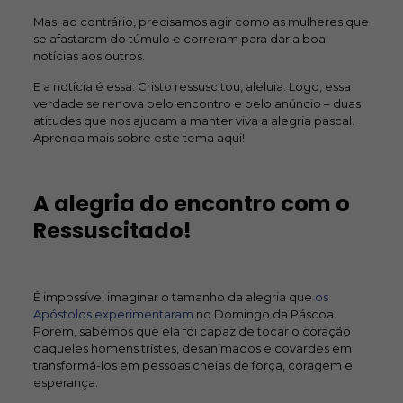
Mas, ao contrário, precisamos agir como as mulheres que
se afastaram do túmulo e correram para dar a boa
notícias aos outros.
E a notícia é essa: Cristo ressuscitou, aleluia. Logo, essa
verdade se renova pelo encontro e pelo anúncio – duas
atitudes que nos ajudam a manter viva a alegria pascal.
Aprenda mais sobre este tema aqui!
A alegria do encontro com o
Ressuscitado!
É impossível imaginar o tamanho da alegria que
os
Apóstolos experimentaram
no Domingo da Páscoa.
Porém, sabemos que ela foi capaz de tocar o coração
daqueles homens tristes, desanimados e covardes em
transformá-los em pessoas cheias de força, coragem e
esperança.