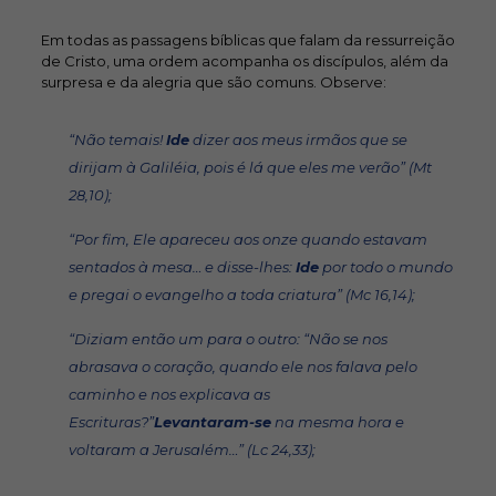
Em todas as passagens bíblicas que falam da ressurreição
de Cristo, uma ordem acompanha os discípulos, além da
surpresa e da alegria que são comuns. Observe:
“Não temais!
Ide
dizer aos meus irmãos que se
dirijam à Galiléia, pois é lá que eles me verão” (Mt
28,10);
“Por fim, Ele apareceu aos onze quando estavam
sentados à mesa… e disse-lhes:
Ide
por todo o mundo
e pregai o evangelho a toda criatura” (Mc 16,14);
“Diziam então um para o outro: “Não se nos
abrasava o coração, quando ele nos falava pelo
caminho e nos explicava as
Escrituras?”
Levantaram-se
na mesma hora e
voltaram a Jerusalém…” (Lc 24,33);