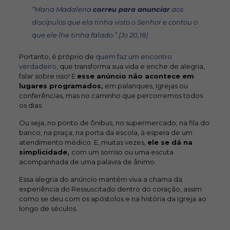
“Maria Madalena
correu para anunciar
aos
discípulos que ela tinha visto o Senhor e contou o
que ele lhe tinha falado.” (Jo 20,18)
Portanto, é próprio de
quem faz um encontro
verdadeiro,
que transforma sua vida e enche de alegria,
falar sobre isso! E
esse anúncio não acontece em
lugares programados,
em palanques, Igrejas ou
conferências, mas no caminho que percorremos todos
os dias.
Ou seja, no ponto de ônibus, no supermercado, na fila do
banco, na praça, na porta da escola, à espera de um
atendimento médico. E, muitas vezes,
ele se dá na
simplicidade,
com um sorriso ou uma escuta
acompanhada de uma palavra de ânimo.
Essa alegria do anúncio mantém viva a chama da
experiência do Ressuscitado dentro do coração, assim
como se deu com os apóstolos e na história da Igreja ao
longo de séculos.