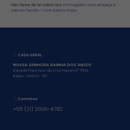
Não deixe de ler sobre isto:
Pornografia: uma ameaça à
vida em família – Com Santos Anjos
CASA GERAL
NOSSA SENHORA RAINHA DOS ANJOS
Estrada Francisco da Cruz Nunes n° 7954
Itaipu - Niterói - RJ
Contatos
+55 (21) 2609-4782