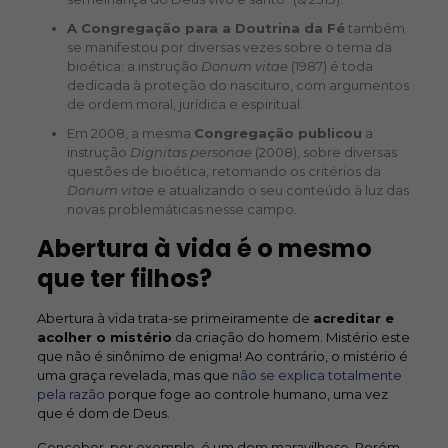
A Congregação para a Doutrina da Fé
também
se manifestou por diversas vezes sobre o tema da
bioética: a instrução
Donum vitae
(1987) é toda
dedicada à proteção do nascituro, com argumentos
de ordem moral, jurídica e espiritual.
Em 2008, a mesma
Congregação publicou
a
instrução
Dignitas personae
(2008), sobre diversas
questões de bioética, retomando os critérios da
Donum vitae
e atualizando o seu conteúdo à luz das
novas problemáticas nesse campo.
Abertura à vida é o mesmo
que ter filhos?
Abertura à vida trata-se primeiramente de
acreditar e
acolher o mistério
da criação do homem. Mistério este
que não é sinônimo de enigma! Ao contrário, o mistério é
uma graça revelada, mas que
não se explica totalmente
pela razão
porque foge ao controle humano, uma vez
que é dom de Deus.
Conceber, por exemplo, é um dom maravilhoso. Porém,