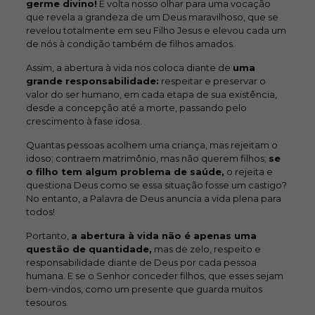
germe divino!
E volta nosso olhar para uma vocação
que revela a grandeza de um Deus maravilhoso, que se
revelou totalmente em seu Filho Jesus e elevou cada um
de nós à condição também de filhos amados.
Assim, a abertura à vida nos coloca diante de
uma
grande responsabilidade:
respeitar e preservar o
valor do ser humano, em cada etapa de sua existência,
desde a concepção até a morte, passando pelo
crescimento à fase idosa.
Quantas pessoas acolhem uma criança, mas rejeitam o
idoso; contraem matrimônio, mas não querem filhos;
se
o filho tem algum problema de saúde,
o rejeita e
questiona Deus como se essa situação fosse um castigo?
No entanto, a Palavra de Deus anuncia a vida plena para
todos!
Portanto,
a abertura à vida não é apenas uma
questão de quantidade,
mas de zelo, respeito e
responsabilidade diante de Deus por cada pessoa
humana. E se o Senhor conceder filhos, que esses sejam
bem-vindos, como um presente que guarda muitos
tesouros.