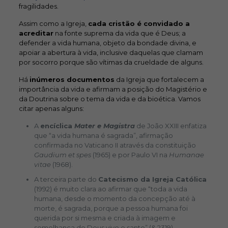
fragilidades.
Assim como a Igreja,
cada cristão é convidado a
acreditar
na fonte suprema da vida que é Deus; a
defender a vida humana, objeto da bondade divina, e
apoiar a abertura à vida, inclusive daquelas que clamam
por socorro porque são vítimas da crueldade de alguns.
Há
inúmeros documentos
da Igreja que fortalecem a
importância da vida e afirmam a posição do Magistério e
da Doutrina sobre o tema da vida e da bioética. Vamos
citar apenas alguns:
A
encíclica
Mater e Magistra
de João XXIII enfatiza
que “a vida humana é sagrada”, afirmação
confirmada no Vaticano II através da constituição
Gaudium et spes
(1965) e por Paulo VI na
Humanae
vitae
(1968).
A terceira parte do
Catecismo da Igreja Católica
(1992) é muito clara ao afirmar que “toda a vida
humana, desde o momento da concepção até à
morte, é sagrada, porque a pessoa humana foi
querida por si mesma e criada à imagem e
semelhança do Deus vivo e santo” (& 2319).