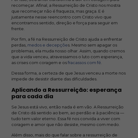
recomeçar. Afinal, a Ressurreição de Cristo nos mostra
que recomeçar não é fraqueza, mas graça. E é
justamente nesse reencontro com Cristo vivo que
encontramos sentido, direção e força para seguir em
frente.
Por fim, a fé na Ressurreição de Cristo ajuda a enfrentar
perdas,
medos e decepçõe
s. Mesmo sem apagar os
problemas, ela muda nosso olhar. Assim, quando cremos
que a vida venceu, atravessamos o luto com esperança,
as crises com coragem e os
fracassos com fé
.
Dessa forma, a certeza de que Jesus venceu a morte nos
impede de desistir diante das dificuldades.
Aplicando a Ressurreição: esperança
para cada dia
Se Jesus está vivo, então nada é em vão. A Ressurreição
de Cristo dá sentido ao bem, ao perdão e à paciência —
tudo tem valor eterno. Essa fé nos convida a viver com
coragem e amor que não desiste, mesmo com medo.
Além disso, mais do que falar sobre a ressurreição de