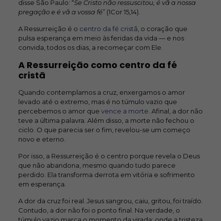
disse São Paulo: “
Se Cristo não ressuscitou, é vã a nossa
pregação e é vã a vossa fé
” (1Cor 15,14).
A Ressurreição é o
centro da fé cristã
, o coração que
pulsa esperança em meio às feridas da vida — e nos
convida, todos os dias, a recomeçar com Ele.
A Ressurreição como centro da fé
cristã
Quando contemplamos a cruz, enxergamos o amor
levado até o extremo, mas é no túmulo vazio que
percebemos o amor que
vence a morte
. Afinal, a dor não
teve a última palavra. Além disso, a morte não fechou o
ciclo. O que parecia ser o fim, revelou-se um começo
novo e eterno.
Por isso, a Ressurreição é o centro porque revela o Deus
que não abandona, mesmo quando tudo parece
perdido. Ela transforma derrota em vitória e sofrimento
em esperança.
A dor da cruz foi real. Jesus sangrou, caiu, gritou, foi traído.
Contudo, a dor não foi o ponto final. Na verdade, o
túmulo vazio marca o momento da virada: onde a tristeza