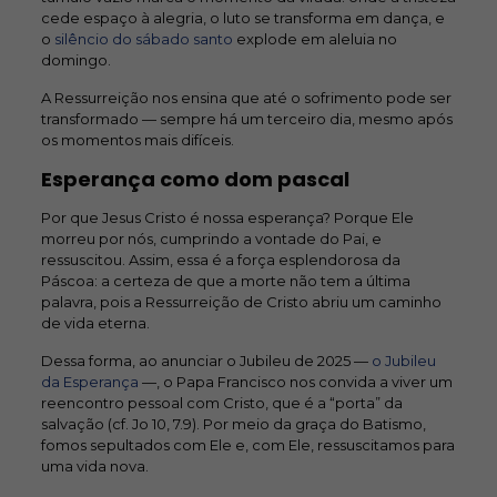
cede espaço à alegria, o luto se transforma em dança, e
o
silêncio do sábado santo
explode em aleluia no
domingo.
A Ressurreição nos ensina que até o sofrimento pode ser
transformado — sempre há um terceiro dia, mesmo após
os momentos mais difíceis.
Esperança como dom pascal
Por que Jesus Cristo é nossa esperança? Porque Ele
morreu por nós, cumprindo a vontade do Pai, e
ressuscitou. Assim, essa é a força esplendorosa da
Páscoa: a certeza de que a morte não tem a última
palavra, pois a Ressurreição de Cristo abriu um caminho
de vida eterna.
Dessa forma, ao anunciar o Jubileu de 2025 —
o Jubileu
da Esperança
—, o Papa Francisco nos convida a viver um
reencontro pessoal com Cristo, que é a “porta” da
salvação (cf. Jo 10, 7.9). Por meio da graça do Batismo,
fomos sepultados com Ele e, com Ele, ressuscitamos para
uma vida nova.