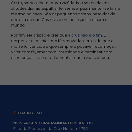
Cristo, somos chamados a vivê-la. Isso se revela em
atitudes diárias: espalhar fé, semear paz, manter-se firme
mesmo no caos. São os pequenos gestos, nascidos da
certeza de que Cristo vive em nós, que iluminam o
mundo.
Por fim, ser cristão é crer que
a cruz não é o fim
. É
despertar cada dia com fé renovada, certos de que a
morte foi vencida e que sempre é possível recomeçar.
Viver com fé, amar com intensidade e caminhar com
esperança — isso é testemunhar que a vida venceu.
CASA GERAL
NOSSA SENHORA RAINHA DOS ANJOS
Estrada Francisco da Cruz Nunes n° 7954