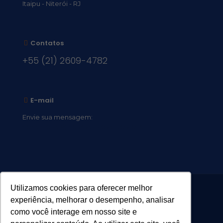
Itaipu - Niterói - RJ
Contatos
+55 (21) 2609-4782
E-mail
Envie sua mensagem:
vocacional@comsantosanjos.org.br
Utilizamos cookies para oferecer melhor
experiência, melhorar o desempenho, analisar
como você interage em nosso site e