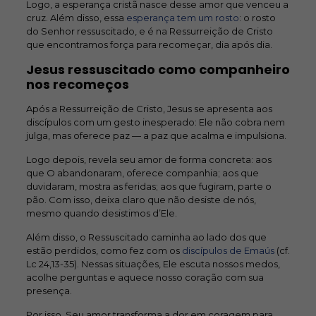
Logo, a esperança cristã nasce desse amor que venceu a
cruz. Além disso, essa
esperança tem um rosto
: o rosto
do Senhor ressuscitado, e é na Ressurreição de Cristo
que encontramos força para recomeçar, dia após dia.
Jesus ressuscitado como companheiro
nos recomeços
Após a Ressurreição de Cristo, Jesus se apresenta aos
discípulos com um gesto inesperado: Ele não cobra nem
julga, mas oferece paz — a paz que acalma e impulsiona.
Logo depois, revela seu amor de forma concreta: aos
que O abandonaram, oferece companhia; aos que
duvidaram, mostra as feridas; aos que fugiram, parte o
pão. Com isso, deixa claro que não desiste de nós,
mesmo quando desistimos d’Ele.
Além disso, o Ressuscitado caminha ao lado dos que
estão perdidos, como fez com os
discípulos de Emaús
(cf.
Lc 24,13-35). Nessas situações, Ele escuta nossos medos,
acolhe perguntas e aquece nosso coração com sua
presença.
Por isso, Seu amor transforma a dor em coragem para