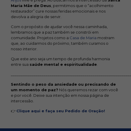
Anjos
vive e prega. Ao buscarmos a intercessão da
Santa
Maria Mãe de Deus
, permitimos que o “acolhimento
restaurador” cure nossas feridas emocionais e nos
devolva a alegria de servir.
Com o propósito de ajudar você nessa caminhada,
lembramos que a paz também se constrói em
comunidade. Projetos como a
Casa de Maria
mostram
que, ao cuidarmos do próximo, também curamos o
nosso interior.
Que este ano seja um tempo de profunda harmonia
entre sua
s
aúde mental e espiritualidade
.
__________________________________________________________
Sentindo o peso da ansiedade ou precisando de
um momento de paz?
Nós queremos rezar com você
e por você. Deixe sua intenção em nossa página de
intercessão.
👉
Clique aqui e faça seu Pedido de Oração!