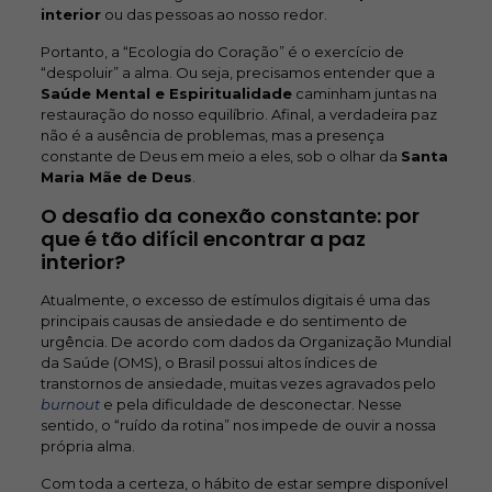
interior
ou das pessoas ao nosso redor.
Portanto, a “Ecologia do Coração” é o exercício de
“despoluir” a alma. Ou seja, precisamos entender que a
Saúde Mental e Espiritualidade
caminham juntas na
restauração do nosso equilíbrio. Afinal, a verdadeira paz
não é a ausência de problemas, mas a presença
constante de Deus em meio a eles, sob o olhar da
Santa
Maria Mãe de Deus
.
O desafio da conexão constante: por
que é tão difícil encontrar a paz
interior?
Atualmente, o excesso de estímulos digitais é uma das
principais causas de ansiedade e do sentimento de
urgência. De acordo com dados da Organização Mundial
da Saúde (OMS), o Brasil possui altos índices de
transtornos de ansiedade, muitas vezes agravados pelo
burnout
e pela dificuldade de desconectar. Nesse
sentido, o “ruído da rotina” nos impede de ouvir a nossa
própria alma.
Com toda a certeza, o hábito de estar sempre disponível