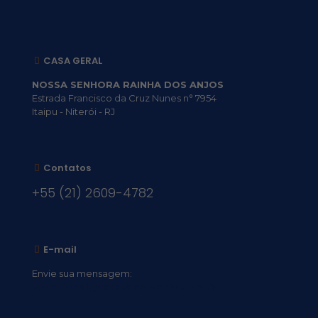
CASA GERAL
NOSSA SENHORA RAINHA DOS ANJOS
Estrada Francisco da Cruz Nunes n° 7954
Itaipu - Niterói - RJ
Contatos
+55 (21) 2609-4782
E-mail
Envie sua mensagem:
vocacional@comsantosanjos.org.br