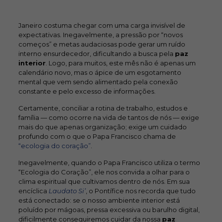
Janeiro costuma chegar com uma carga invisível de
expectativas. Inegavelmente, a pressão por “novos
começos” e metas audaciosas pode gerar um ruído
interno ensurdecedor, dificultando a busca pela
p
az
interior
. Logo, para muitos, este mês não é apenas um
calendário novo, mas o ápice de um esgotamento
mental que vem sendo alimentado pela conexão
constante e pelo excesso de informações.
Certamente, conciliar a rotina de trabalho, estudos e
família — como ocorre na vida de tantos de nós — exige
mais do que apenas organização; exige um cuidado
profundo com o que o Papa Francisco chama de
“ecologia do coração”
.
Inegavelmente, quando o Papa Francisco utiliza o termo
“Ecologia do Coração”, ele nos convida a olhar para o
clima espiritual que cultivamos dentro de nós. Em sua
encíclica
Laudato Si’
, o Pontífice nos recorda que tudo
está conectado: se o nosso ambiente interior está
poluído por mágoas, pressa excessiva ou barulho digital,
dificilmente conseguiremos cuidar da nossa
paz