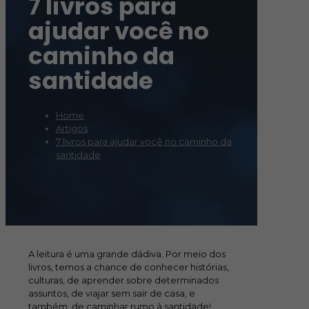
7 livros para
ajudar você no
caminho da
santidade
Home
Artigos
7 livros para ajudar você no caminho da
santidade
A leitura é uma grande dádiva. Por meio dos
livros, temos a chance de conhecer histórias,
culturas, de aprender sobre determinados
assuntos, de viajar sem sair de casa, e
também, de caminhar rumo à santidade!