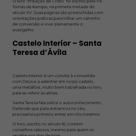
O livro “Imitação de Cristo” foi escrito pelo Pe.
Tomás de Kempis, na primeira metade do
século XV. Suas páginas são preenchidas com
orientações práticas para trilhar um caminho
de conversão e viver plenamente o
evangelho.
Castelo Interior – Santa
Teresa d’Ávila
Castelo Interior é um convite à comunhão
com Deus e a adentrar em nosso castelo,
uma metáfora, muito bem trabalhada no livro,
para se referir às almas.
Santa Teresa fala sobre o autoconhecimento.
Defende que para entrarmos no céu,
precisamos primeiro entrar em nós mesmos.
O livro, escrito no século 16, contém
conselhos valiosos, mesmo para quem os
recebe nos dias de hoje.