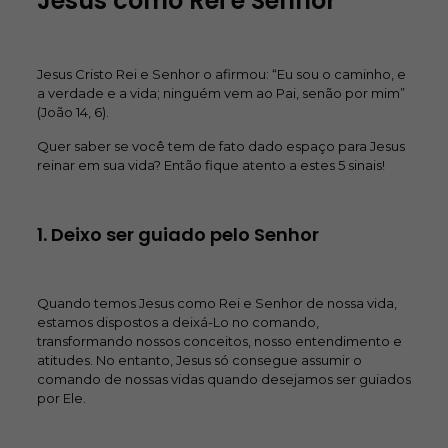
Jesus como Rei e Senhor
Jesus Cristo Rei e Senhor o afirmou: “Eu sou o caminho, e
a verdade e a vida; ninguém vem ao Pai, senão por mim”
(João 14, 6).
Quer saber se você tem de fato dado espaço para Jesus
reinar em sua vida? Então fique atento a estes 5 sinais!
1. Deixo ser guiado pelo Senhor
Quando temos Jesus como Rei e Senhor de nossa vida,
estamos dispostos a deixá-Lo no comando,
transformando nossos conceitos, nosso entendimento e
atitudes. No entanto, Jesus só consegue assumir o
comando de nossas vidas quando desejamos ser guiados
por Ele.