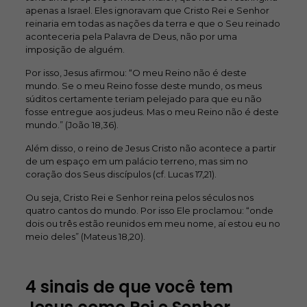
apenas a Israel. Eles ignoravam que Cristo Rei e Senhor
reinaria em todas as nações da terra e que o Seu reinado
aconteceria pela Palavra de Deus, não por uma
imposição de alguém.
Por isso, Jesus afirmou: “O meu Reino não é deste
mundo. Se o meu Reino fosse deste mundo, os meus
súditos certamente teriam pelejado para que eu não
fosse entregue aos judeus. Mas o meu Reino não é deste
mundo.” (João 18,36).
Além disso, o reino de Jesus Cristo não acontece a partir
de um espaço em um palácio terreno, mas sim no
coração dos Seus discípulos (cf. Lucas 17,21).
Ou seja, Cristo Rei e Senhor reina pelos séculos nos
quatro cantos do mundo. Por isso Ele proclamou: “onde
dois ou três estão reunidos em meu nome, aí estou eu no
meio deles” (Mateus 18,20).
4 sinais de que você tem