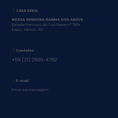
CASA GERAL
NOSSA SENHORA RAINHA DOS ANJOS
Estrada Francisco da Cruz Nunes n° 7954
Itaipu - Niterói - RJ
Contatos
+55 (21) 2609-4782
E-mail
Envie sua mensagem:
vocacional@comsantosanjos.org.br