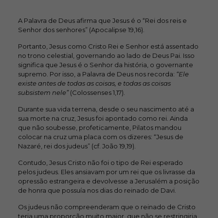
A Palavra de Deus afirma que Jesus é o “Rei dos reis e
Senhor dos senhores” (Apocalipse 19,16).
Portanto, Jesus como Cristo Rei e Senhor está assentado
no trono celestial, governando ao lado de Deus Pai. Isso
significa que Jesus é o Senhor da história, o governante
supremo. Por isso, a Palavra de Deus nos recorda:
“Ele
existe antes de todas as coisas, e todas as coisas
subsistem nele”
(Colossenses 1,17).
Durante sua vida terrena, desde o seu nascimento até a
sua morte na cruz, Jesus foi apontado como rei. Ainda
que não soubesse, profeticamente, Pilatos mandou
colocar na cruz uma placa com os dizeres: “Jesus de
Nazaré, rei dos judeus” (cf. João 19,19).
Contudo, Jesus Cristo não foi o tipo de Rei esperado
pelos judeus. Eles ansiavam por um rei que os livrasse da
opressão estrangeira e devolvesse a Jerusalém a posição
de honra que possuía nos dias do reinado de Davi.
Os judeus não compreenderam que o reinado de Cristo
teria uma proporção muito maior, que não se restringiria