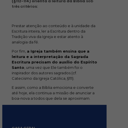
(§112-114) orienta a leitura da Bíblia
sob
três critérios:
Prestar atenção ao conteúdo e à unidade da
Escritura inteira, ler a Escritura dentro da
Tradição viva da Igreja e estar atento à
analogia da fé.
Por fim,
a Igreja também ensina que a
leitura e a interpretação da Sagrada
Escritura precisam do auxílio do Espírito
Santo
, uma vez que Ele também foi o
inspirador dos autores sagrados (cf.
Catecismo da Igreja Católica, §111).
E assim, como a Bíblia emociona e converte
até hoje, ela continua a missão de anunciar a
boa-nova a todos que dela se aproximam.