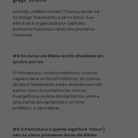
grego
“os livros”.
Ao todo, a Bíblia contém 73 livros, sendo 46
no Antigo Testamento e 26 no Novo. Sua
estrutura é organizada por capítulos
(números maiores) e versículos (números
menores).
#4 Os livros da Bíblia estão divididos
em
quatro partes.
O Pentateuco, os livros Históricos, os livros
Sapienciais e os livros Proféticos. Já os livros
do Novo Testamento estão divididos em três
partes: cinco livros históricos, com os
Evangelhos e os Atos dos Apóstolos; vinte e
uma cartas dos Apóstolos e um livro
profético: o Apocalipse.
#5 O Pentateuco (
penta
significa ‘cinco’)
são os cinco primeiros livros da Bíblia
.