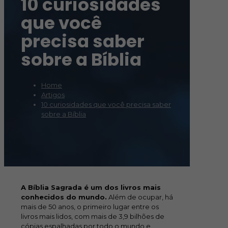
10 curiosidades
que você
precisa saber
sobre a Bíblia
Home
Artigos
10 curiosidades que você precisa saber
sobre a Bíblia
A Bíblia Sagrada é um dos livros mais
conhecidos do mundo.
Além de ocupar, há
mais de 50 anos, o primeiro lugar entre os
livros mais lidos, com mais de 3,9 bilhões de
cópias espalhadas por todo o mundo e