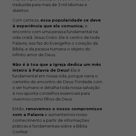
traduzida para mais de 3 mil idiomas e
dialetos.
Com certeza,
essa popularidade se deve
à experiência que ela comunica,
o
encontro com uma pessoa fundamental na
vida cristã: Jesus Cristo. Ele é centro de toda
Palavra, isso faz do Evangelho o coração da
Bíblia, e da pessoa humana o objeto do
infinito amor de Deus.
Não é à toa que a Igreja dedica um mês
inteiro à Palavra de Deus!
Ela é
fundamental em nossa vida, porque narra o
caminho do encontro de Deus-Trindade com
o ser humano e detalha toda nossa salvação
e nos aponta conselhos essenciais para
vivermos como filhos de Deus.
Então,
renovemos o nosso compromisso
com a Palavra
e aumentemos nosso
conhecimento a partir de informações
práticas e fundamentais sobre a Bíblia.
Confira!