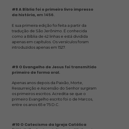
#8 A Bíblia foi o primeiro livro impresso
da história,
em 1456.
E sua primeira edição foi feita a partir da
tradução de São Jerônimo. É conhecida
como a Bíblia de 42 linhas e está dividida
apenas em capítulos. Os versículos foram
introduzidos apenas em 1527.
#9 O Evangelho de Jesus foi transmitido
primeiro de forma oral.
Apenas anos depois da Paixão, Morte,
Ressurreição e Ascensão do Senhor surgiram
os primeiros escritos. Acredita-se que o
primeiro Evangelho escrito foi o de Marcos,
entre os anos 65 e 75 D.C.
#10 O Catecismo da Igreja Católica