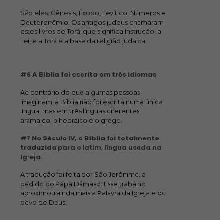
São eles: Gênesis, Êxodo, Levítico, Números e
Deuteronômio. Os antigos judeus chamaram
estes livros de Torá, que significa Instrução, a
Lei, e a Torá é a base da religião judaica.
#6 A Bíblia foi escrita em três idiomas
Ao contrário do que algumas pessoas
imaginam, a Bíblia não foi escrita numa única
língua, mas em três línguas diferentes:
aramaico, o hebraico e o grego.
#7 No Século IV, a Bíblia foi totalmente
traduzida
para o latim, língua usada na
Igreja.
A tradução foi feita por São Jerônimo, a
pedido do Papa Dâmaso. Esse trabalho
aproximou ainda mais a Palavra da Igreja e do
povo de Deus.