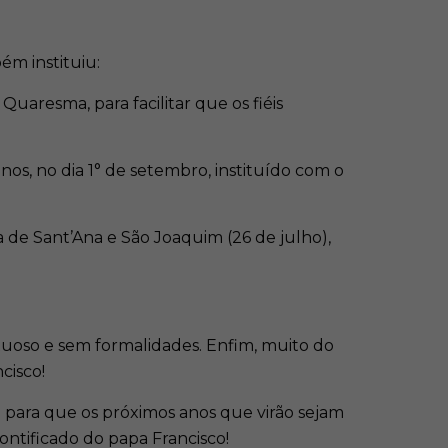
m instituiu:
uaresma, para facilitar que os fiéis
os, no dia 1° de setembro, instituído com o
 de Sant’Ana e São Joaquim (26 de julho),
etuoso e sem formalidades. Enfim, muito do
cisco!
 para que os próximos anos que virão sejam
ontificado do papa Francisco!