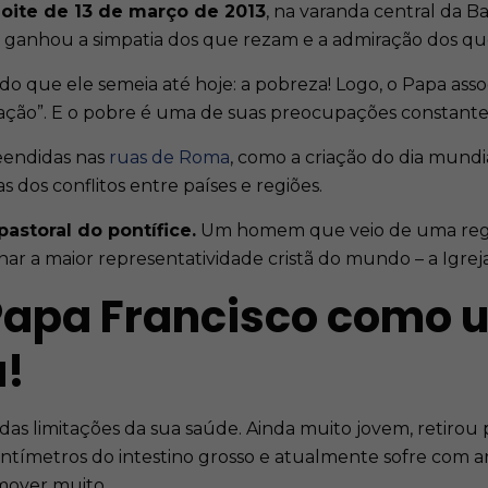
oite de 13 de março de 2013
, na varanda central da Ba
go ganhou a simpatia dos que rezam e a admiração dos q
do que ele semeia até hoje: a pobreza! Logo, o Papa ass
iação”. E o pobre é uma de suas preocupações constante
eendidas nas
ruas de Roma
, como a criação do dia mund
as dos conflitos entre países e regiões.
astoral do pontífice.
Um homem que veio de uma região
rnar a maior representatividade cristã do mundo – a Igre
 Papa Francisco como
a!
das limitações da sua saúde. Ainda muito jovem, retir
entímetros do intestino grosso e atualmente sofre com a
mover muito.