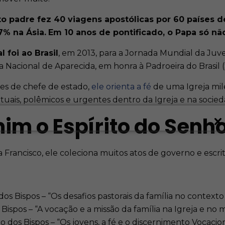
to padre fez 40 viagens apostólicas por 60 países 
7% na Ásia.
Em 10 anos de pontificado, o Papa só nã
 foi ao Brasil
, em 2013, para a Jornada Mundial da Juve
 Nacional de Aparecida, em honra à Padroeira do Brasil (
es de chefe de estado,
ele orienta a fé
de uma Igreja mil
ais, polêmicos e urgentes dentro da Igreja e na socieda
m o Espírito do Senhor
 Francisco, ele coleciona muitos atos de governo e escri
dos Bispos – “Os desafios pastorais da família no context
 Bispos – “A vocação e a missão da família na Igreja e
o dos Bispos – “Os jovens, a fé e o discernimento Vocaci