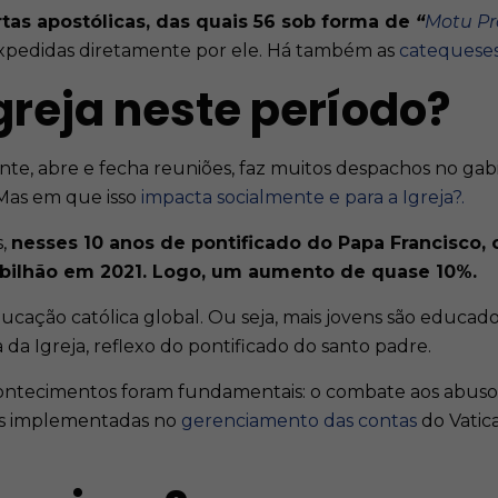
tas apostólicas, das quais 56 sob forma de
“
Motu Pr
 expedidas diretamente por ele. Há também as
catequese
reja neste período?
nte, abre e fecha reuniões, faz muitos despachos no gabin
Mas em que isso
impacta socialmente e para a Igreja?.
s,
nesses 10 anos de pontificado do Papa Francisco,
8 bilhão em 2021. Logo, um aumento de quase 10%.
educação católica global. Ou seja, mais jovens são educad
 da Igreja, reflexo do pontificado do santo padre.
acontecimentos foram fundamentais: o combate aos abusos
mas implementadas no
gerenciamento das contas
do Vatic