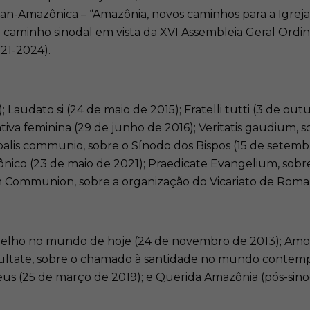
Pan-Amazônica – “Amazônia, novos caminhos para a Igreja 
 caminho sinodal em vista da XVI Assembleia Geral Ordin
021-2024).
; Laudato si (24 de maio de 2015); Fratelli tutti (3 de ou
iva feminina (29 de junho de 2016); Veritatis gaudium, s
opalis communio, sobre o Sínodo dos Bispos (15 de setem
nônico (23 de maio de 2021); Praedicate Evangelium, sobr
 Communion, sobre a organização do Vicariato de Roma (
lho no mundo de hoje (24 de novembro de 2013); Amoris 
sultate, sobre o chamado à santidade no mundo contempo
Deus (25 de março de 2019); e Querida Amazônia (pós-sino