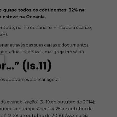
de quase todos os continentes: 32% na
o esteve na Oceania.
ntude, no Rio de Janeiro. E naquela ocasião,
SP).
enar através das suas cartas e documentos.
de, afinal incentiva uma Igreja em saída.
…” (Is.11)
tos que vamos elencar agora:
o da evangelização” (5 -19 de outubro de 2014);
 no mundo contemporâneo” (4-25 de outubro de
onal” (3-28 de outubro de 2018); Assembleia