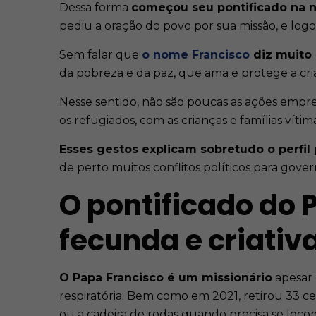
Dessa forma
começou seu pontificado na n
pediu a oração do povo por sua missão, e lo
Sem falar que
o nome
Francisco
diz muito
da pobreza e da paz, que ama e protege a cr
Nesse sentido, não são poucas as ações empr
os refugiados, com as crianças e famílias vítim
Esses gestos explicam sobretudo o perfil p
de perto muitos conflitos políticos para gove
O pontificado do
fecunda e criativ
O Papa Francisco é um missionário
apesar 
respiratória; Bem como em 2021, retirou 33 c
ou a cadeira de rodas quando precisa se loco