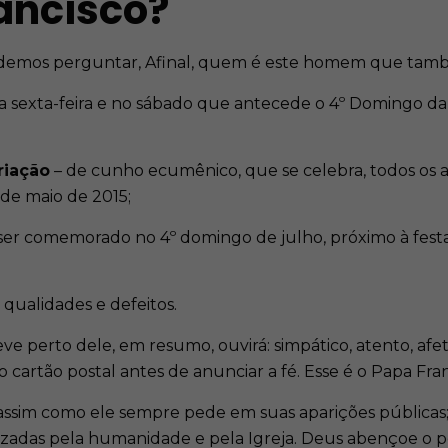
ancisco?
odemos perguntar, Afinal, quem é este homem que també
na sexta-feira e no sábado que antecede o 4º Domingo da Q
riação
– de cunho ecumênico, que se celebra, todos os an
 de maio de 2015;
 ser comemorado no 4º domingo de julho, próximo à festa
ualidades e defeitos.
ve perto dele, em resumo, ouvirá: simpático, atento, af
artão postal antes de anunciar a fé. Esse é o Papa Fran
 assim como ele sempre pede em suas aparições públicas;
lizadas pela humanidade e pela Igreja. Deus abençoe o p