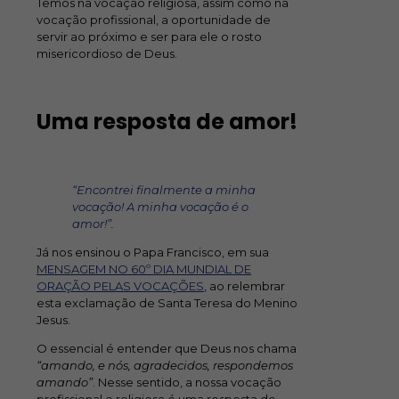
Temos na vocação religiosa, assim como na
vocação profissional, a oportunidade de
servir ao próximo e ser para ele o rosto
misericordioso de Deus.
Uma resposta de amor!
“Encontrei finalmente a minha
vocação! A minha vocação é o
amor!”.
Já nos ensinou o Papa Francisco, em sua
MENSAGEM NO 60º DIA MUNDIAL DE
ORAÇÃO PELAS VOCAÇÕES
, ao relembrar
esta exclamação de Santa Teresa do Menino
Jesus.
O essencial é entender que Deus nos chama
“amando, e nós, agradecidos, respondemos
amando”
. Nesse sentido, a nossa vocação
profissional e religiosa é uma resposta de