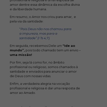
amor dentre essa dinâmica da escolha divina
e da liberdade humana.
Em resumo, o Amor nos criou para amar, e
pela via da santidade:
“
Pois Deus não nos chamou para
a impureza, mas para a
santidade” (I Ts 4,7).
Em seguida, recebemos Dele um
“Ide ao
mundo”,
pois todo chamado tem um envio –
uma missão!
Por fim, seja lá como for, no âmbito
profissional ou religioso, somos chamados à
santidade e enviados para anunciar o amor
de Deus com nossas vidas.
Enfim, a verdadeira alegria na vocação
profissional e religiosa é dar uma resposta de
amor ao Amado.