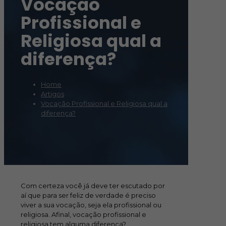
Vocação
Profissional e
Religiosa qual a
diferença?
Home
Artigos
Vocação Profissional e Religiosa qual a
diferença?
Com certeza você já deve ter escutado por
aí que para ser feliz de verdade é preciso
viver a sua vocação, seja ela profissional ou
religiosa. Afinal, vocação profissional e
religiosa tem alguma diferença?