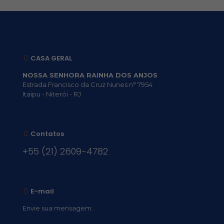
CASA GERAL
NOSSA SENHORA RAINHA DOS ANJOS
Estrada Francisco da Cruz Nunes n° 7954
Itaipu - Niterói - RJ
Contatos
+55 (21) 2609-4782
E-mail
Envie sua mensagem:
vocacional@comsantosanjos.org.br