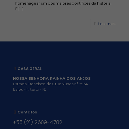
homenagear um dos maiores pontífices da história.
É
[…]
Leia mais
CASA GERAL
NOSSA SENHORA RAINHA DOS ANJOS
Estrada Francisco da Cruz Nunes n° 7954
Itaipu - Niterói - RJ
Contatos
+55 (21) 2609-4782