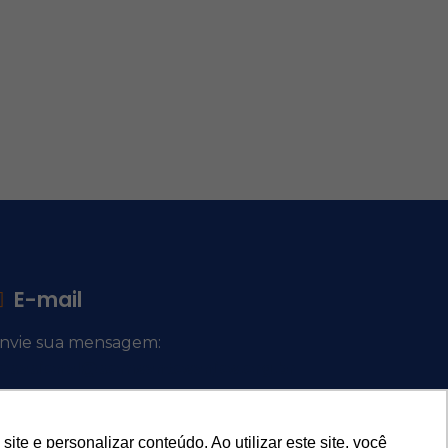
E-mail
nvie sua mensagem:
ocacional@comsantosanjos.org.br
e e personalizar conteúdo. Ao utilizar este site, você