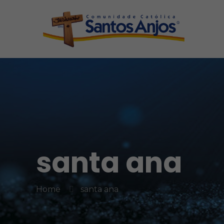
santa ana
Home
santa ana