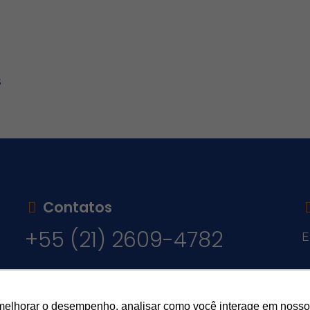
s
Contatos
+55 (21) 2609-4782
E
v
melhorar o desempenho, analisar como você interage em nosso sit