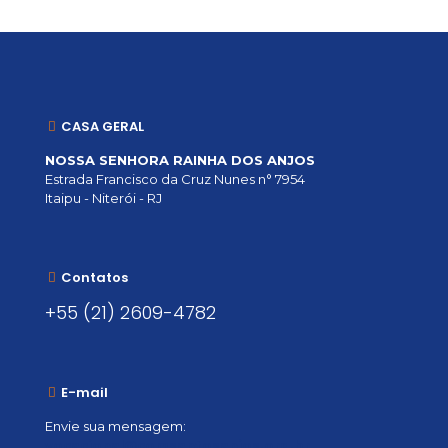
CASA GERAL
NOSSA SENHORA RAINHA DOS ANJOS
Estrada Francisco da Cruz Nunes n° 7954
Itaipu - Niterói - RJ
Contatos
+55 (21) 2609-4782
E-mail
Envie sua mensagem:
vocacional@comsantosanjos.org.br