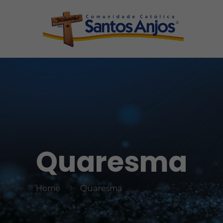
Quaresma
Home
Quaresma