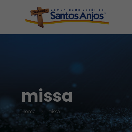
missa
Home
missa