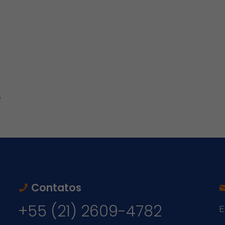
s
Contatos
+55 (21) 2609-4782
E
v