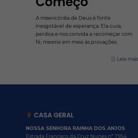
Começo
A misericórdia de Deus é fonte
inesgotável de esperança. Ela cura,
perdoa e nos convida a recomeçar com
fé, mesmo em meio às provações.
Leia mai
CASA GERAL
NOSSA SENHORA RAINHA DOS ANJOS
Estrada Francisco da Cruz Nunes n° 7954