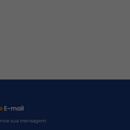
E-mail
nvie sua mensagem:
ocacional@comsantosanjos.org.br