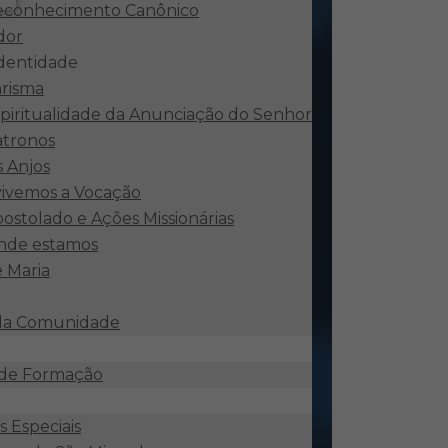
econhecimento Canônico
dor
identidade
risma
piritualidade da Anunciação do Senhor
atronos
 Anjos
ivemos a Vocação
ostolado e Ações Missionárias
nde estamos
e Maria
 da Comunidade
 de Formação
 Especiais