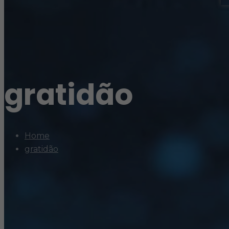
gratidão
Home
gratidão