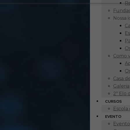
R
Funda
Nossa 
Ca
Es
P
Os
Como v
Ap
O
Casa d
Galeria
2º Elo
CURSOS
Escola
EVENTO
Eventos