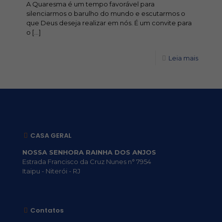
A Quaresma é um tempo favorável para
silenciarmos o barulho do mundo e escutarmos o
que Deus deseja realizar em nós. É um convite para
o
[…]
Leia mais
CASA GERAL
NOSSA SENHORA RAINHA DOS ANJOS
Estrada Francisco da Cruz Nunes n° 7954
Itaipu - Niterói - RJ
Contatos