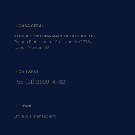
CASA GERAL
NOSSA SENHORA RAINHA DOS ANJOS
Estrada Francisco da Cruz Nunes n° 7954
Itaipu - Niterói - RJ
Contatos
+55 (21) 2609-4782
E-mail
Envie sua mensagem:
vocacional@comsantosanjos.org.br