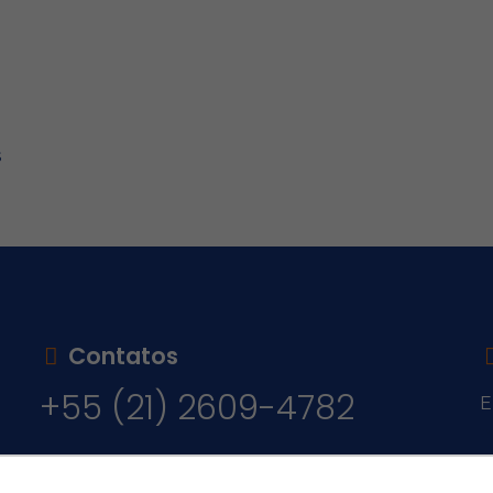
s
Contatos
+55 (21) 2609-4782
E
v