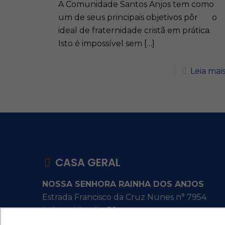
A Comunidade Santos Anjos tem como
um de seus principais objetivos pôr o
ideal de fraternidade cristã em prática.
Isto é impossível sem
[…]
Leia mai
CASA GERAL
NOSSA SENHORA RAINHA DOS ANJOS
Estrada Francisco da Cruz Nunes n° 7954
Itaipu - Niterói - RJ