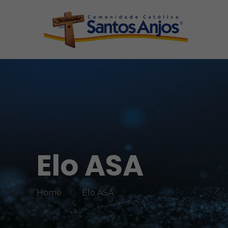
Elo ASA
Home
Elo ASA