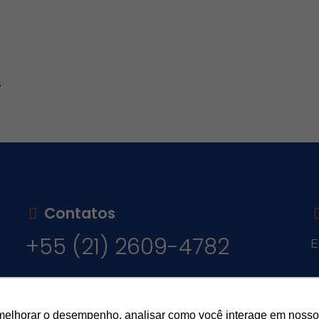
s
Contatos
+55 (21) 2609-4782
E
v
melhorar o desempenho, analisar como você interage em nosso sit