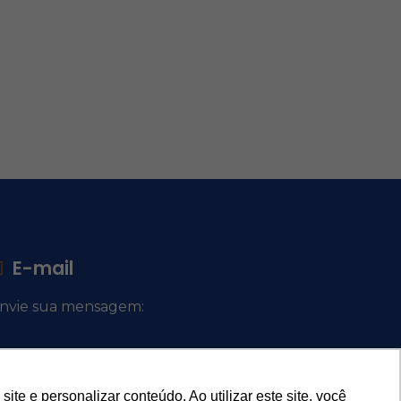
E-mail
nvie sua mensagem:
ocacional@comsantosanjos.org.br
e e personalizar conteúdo. Ao utilizar este site, você