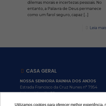
dilemas morais e incertezas pessoais. No
entanto, a Palavra de Deus permanece
como um farol seguro, capaz
[…]
Leia mai
CASA GERAL
NOSSA SENHORA RAINHA DOS ANJOS
Estrada Francisco da Cruz Nunes n° 7954
Itaipu - Niterói - RJ
Utilizamos cookies para oferecer melhor experiência, 