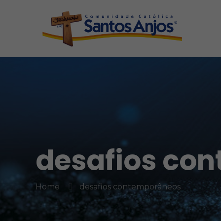
desafios co
Home
desafios contemporâneos