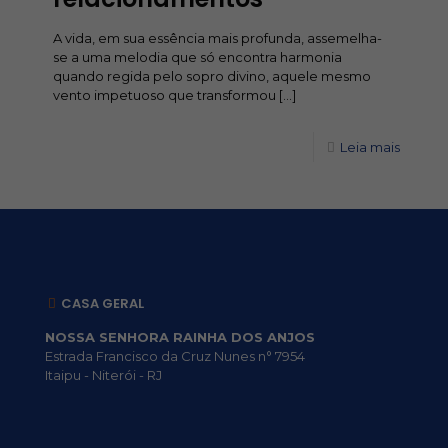
A vida, em sua essência mais profunda, assemelha-
se a uma melodia que só encontra harmonia
quando regida pelo sopro divino, aquele mesmo
vento impetuoso que transformou
[…]
Leia mais
CASA GERAL
NOSSA SENHORA RAINHA DOS ANJOS
Estrada Francisco da Cruz Nunes n° 7954
Itaipu - Niterói - RJ