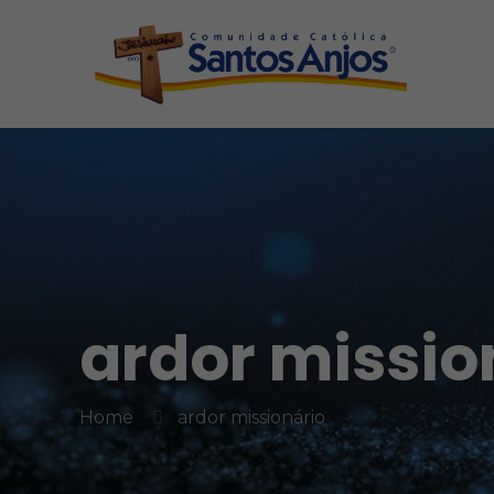
ardor missio
Home
ardor missionário