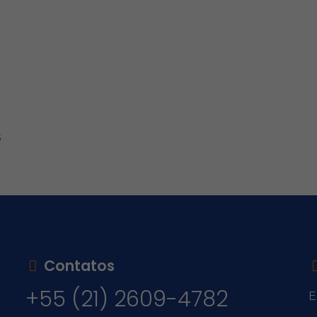
s
Contatos
+55 (21) 2609-4782
E
v