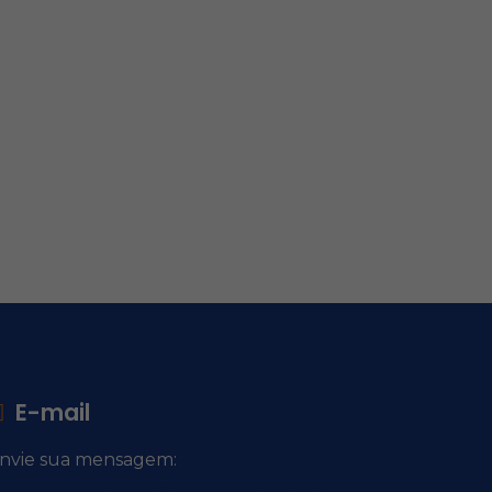
E-mail
nvie sua mensagem:
ocacional@comsantosanjos.org.br