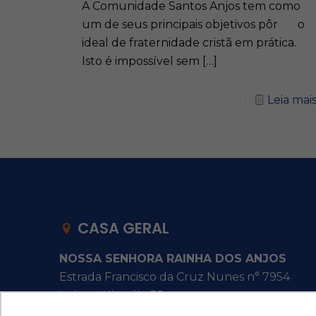
A Comunidade Santos Anjos tem como
um de seus principais objetivos pôr o
ideal de fraternidade cristã em prática.
Isto é impossível sem
[…]
Leia mai
CASA GERAL
NOSSA SENHORA RAINHA DOS ANJOS
Estrada Francisco da Cruz Nunes n° 7954
Itaipu - Niterói - RJ