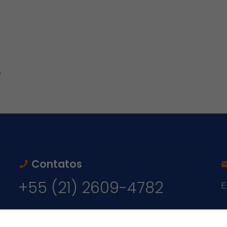
s
Contatos
+55 (21) 2609-4782
E
v