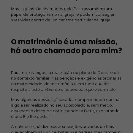
Mas, alguns são chamados pelo Pai a assumirem um
papel de protagonismo na Igreja, e podem consagrar
suas vidas dentro de um carisma particular na Igreja.
O matrimônio é uma missão,
há outro chamado para mim?
Para muitos leigos, a realização do plano de Deus se dá
no contexto familiar. Nas bênçãos e exigências ordinárias
da maternidade, do matrimônio e em tudo que diz
respeito a este ambiente e às pessoas que vivem nele.
Mas, algumas pessoas já casadas compreendem que há
algo a ser realizado no seu apostolado e, sem medo,
assumem o dever de corresponder a Deus, executando
o que Ele lhe pedir.
Atualmente, há diversas associações privadas de fiéis
que acolhem não só celibatários e padres, mas, também,