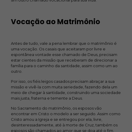
sim outro chamado vocacional para sua vida.
Vocação ao Matrimônio
Antes de tudo, vale a pena lembrar que o matrimônio é
uma vocação. Os casais que aceitaram por livre e
espontânea vontade esse chamado de Deus, precisam
estar cientes da missão que receberam de direcionar a
família para o caminho da santidade, assim como um ao
outro.
Por isso, os fiéis leigos casados precisam abraçar a sua
missão e vivê-la com muita seriedade, fazendo dela um
meio de chegar à santidade, construindo uma sociedade
mais justa, fraterna e temente a Deus.
No Sacramento do matrimônio, os esposos vão
encontrar em Cristo o modelo a ser seguido. Assim como
Cristo amou a Igreja e se entregou por ela, livre,
desinteressadamente, até à morte de Cruz, também os
esposos são chamados ao amor que se doa até o fim.