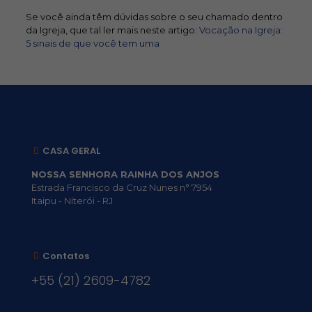
Se você ainda têm dúvidas sobre o seu chamado dentro
da Igreja, que tal ler mais neste artigo:
Vocação na Igreja:
5 sinais de que você tem uma
CASA GERAL
NOSSA SENHORA RAINHA DOS ANJOS
Estrada Francisco da Cruz Nunes n° 7954
Itaipu - Niterói - RJ
Contatos
+55 (21) 2609-4782