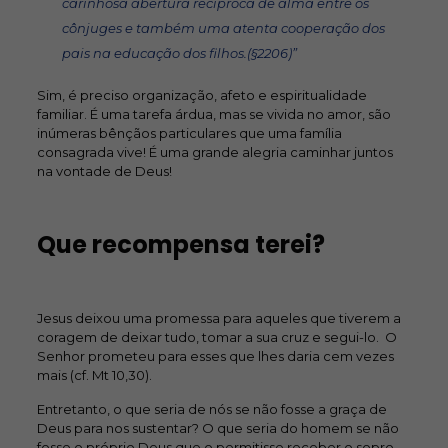
carinhosa abertura recíproca de alma entre os
cônjuges e também uma atenta cooperação dos
pais na educação dos filhos.(§2206)”
Sim, é preciso organização, afeto e espiritualidade
familiar. É uma tarefa árdua, mas se vivida no amor, são
inúmeras bênçãos particulares que uma família
consagrada vive! É uma grande alegria caminhar juntos
na vontade de Deus!
Que recompensa terei?
Jesus deixou uma promessa para aqueles que tiverem a
coragem de deixar tudo, tomar a sua cruz e segui-lo. O
Senhor prometeu para esses que lhes daria cem vezes
mais (cf. Mt 10,30).
Entretanto, o que seria de nós se não fosse a graça de
Deus para nos sustentar? O que seria do homem se não
fosse o próprio Deus que o permitisse receber o sopro