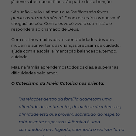
já deve saber que os filhos são parte desta benção.
São João Paulo II afirmou que
“os filhos são frutos
preciosos do matrimônio”
. É com esses frutos que você
chegará ao céu. Com eles você viverá sua missão e
responderá ao chamado de Deus.
Com os filhos muitas das responsabilidades dos pais
mudam e aumentam: as crianças precisam de cuidado,
ajuda com a escola, alimentação balanceada, tempo,
cuidado…
Mas, na família aprendemos todos os dias, a superar as
dificuldades pelo amor.
O Catecismo da Igreja Católica nos orienta:
“As relações dentro da família acarretam uma
afinidade de sentimentos, de afetos e de interesses,
afinidade essa que provém, sobretudo, do respeito
mútuo entre as pessoas. A família é uma
comunidade privilegiada, chamada a realizar “uma