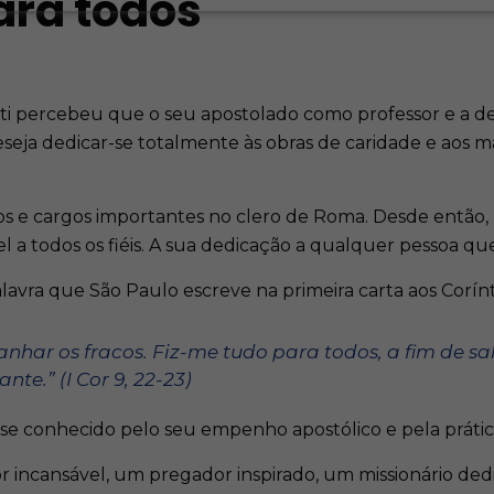
ara todos
tti percebeu que o seu apostolado como professor e a de
seja dedicar-se totalmente às obras de caridade e aos ma
os e cargos importantes no clero de Roma. Desde então
 todos os fiéis. A sua dedicação a qualquer pessoa que p
alavra que São Paulo escreve na primeira carta aos Corínt
anhar os fracos. Fiz-me tudo para todos, a fim de sa
te.” (I Cor 9, 22-23)
e conhecido pelo seu empenho apostólico e pela prátic
r incansável, um pregador inspirado, um missionário ded