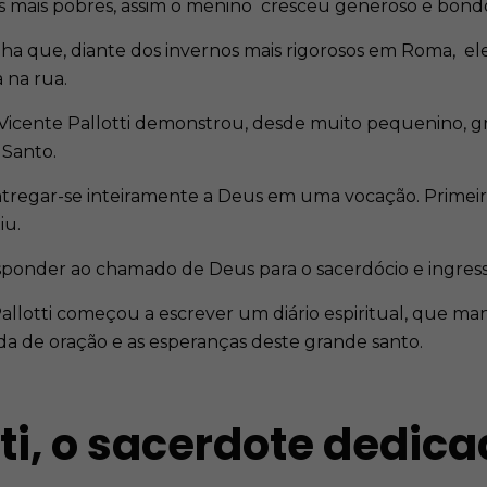
s mais pobres, assim o menino cresceu generoso e bond
 que, diante dos invernos mais rigorosos em Roma, ele 
 na rua.
 Vicente Pallotti demonstrou, desde muito pequenino, g
 Santo.
tregar-se inteiramente a Deus em uma vocação. Primeir
iu.
esponder ao chamado de Deus para o sacerdócio e ingress
llotti começou a escrever um diário espiritual, que man
da de oração e as esperanças deste grande santo.
tti, o sacerdote dedic