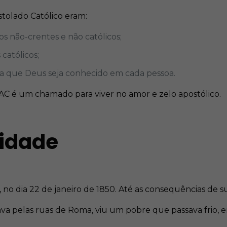
ostolado Católico eram:
os não-crentes e não católicos;
 católicos;
ara que Deus seja conhecido em cada pessoa.
AC é um chamado para viver no amor e zelo apostólico.
tidade
 no dia 22 de janeiro de 1850. Até as consequências de 
 pelas ruas de Roma, viu um pobre que passava frio, e