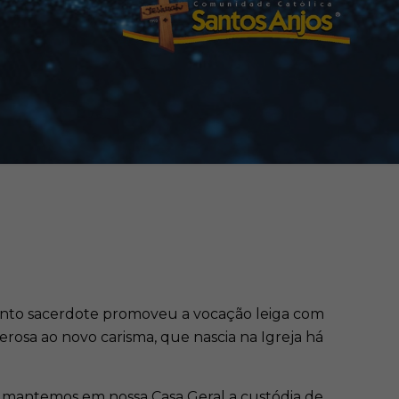
 santo sacerdote promoveu a vocação leiga com
osa ao novo carisma, que nascia na Igreja há
e mantemos em nossa Casa Geral a custódia de