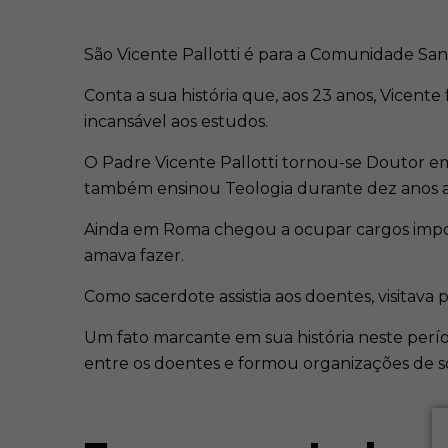
São Vicente Pallotti é para a Comunidade Sa
Conta a sua história que, aos 23 anos, Vice
incansável aos estudos.
O Padre Vicente Pallotti tornou-se Doutor em T
também ensinou Teologia durante dez anos ant
Ainda em Roma chegou a ocupar cargos importa
amava fazer.
Como sacerdote assistia aos doentes, visitava p
Um fato marcante em sua história neste perí
entre os doentes e formou organizações de so