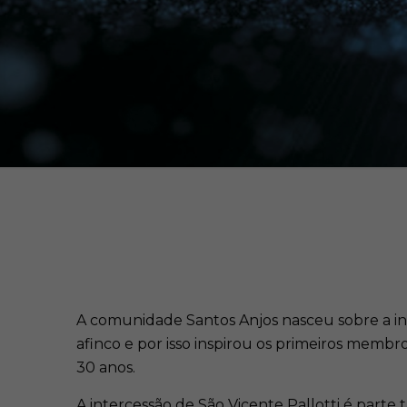
A comunidade Santos Anjos nasceu sobre a int
afinco e por isso inspirou os primeiros mem
30 anos.
A intercessão de São Vicente Pallotti é par