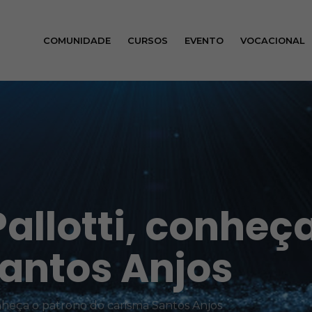
COMUNIDADE
CURSOS
EVENTO
VOCACIONAL
allotti, conheç
antos Anjos
onheça o patrono do carisma Santos Anjos