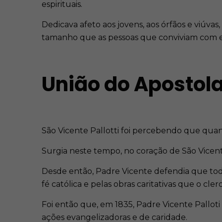
espirituais.
Dedicava afeto aos jovens, aos órfãos e viúva
tamanho que as pessoas que conviviam com el
União do Apostol
São Vicente Pallotti foi percebendo que quanto
Surgia neste tempo, no coração de São Vicent
Desde então, Padre Vicente defendia que todo
fé católica e pelas obras caritativas que o clero
Foi então que, em 1835, Padre Vicente Pallot
ações evangelizadoras e de caridade.