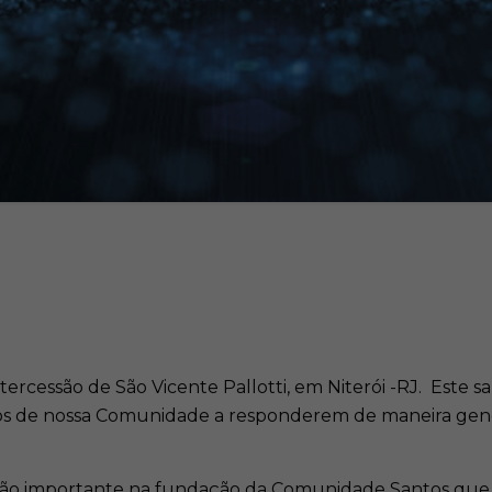
ercessão de São Vicente Pallotti, em Niterói -RJ. Este
bros de nossa Comunidade a responderem de maneira gener
te tão importante na fundação da Comunidade Santos qu