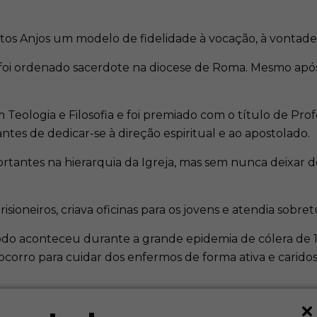
ntos Anjos um modelo de fidelidade à vocação, à vontad
nte foi ordenado sacerdote na diocese de Roma. Mesmo a
eologia e Filosofia e foi premiado com o título de Profe
es de dedicar-se à direção espiritual e ao apostolado.
ntes na hierarquia da Igreja, mas sem nunca deixar de l
risioneiros, criava oficinas para os jovens e atendia sobr
odo aconteceu durante a grande epidemia de cólera de 18
corro para cuidar dos enfermos de forma ativa e carido