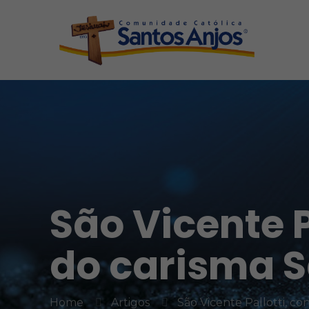
São Vicente P
do carisma S
Home
Artigos
São Vicente Pallotti, c