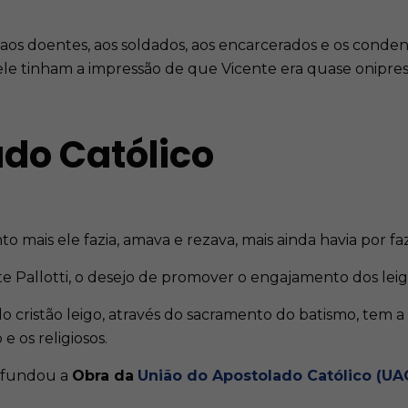
s, aos doentes, aos soldados, aos encarcerados e os cond
e tinham a impressão de que Vicente era quase onipres
ado Católico
 mais ele fazia, amava e rezava, mais ainda havia por faz
e Pallotti, o desejo de promover o engajamento dos leig
 cristão leigo, através do sacramento do batismo, tem 
 e os religiosos.
i fundou a
Obra da
União do Apostolado Católico (UA