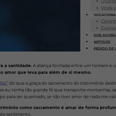
Quares
Vinde 
VOCACIONA
Caminh
Evento
DOE AGORA
ARTIGOS
PEDIDO DE
 a santidade.
A aliança formada entre um homem e um
r o amor que leva para além de si mesmo.
tia”
diz que a graça do sacramento do matrimônio destin
e eu tenha tão grande fé que transporte montanhas, se 
o para ser queimado, se não tiver amor de nada me vale»
trimônio como sacramento é amar de forma profun
ste sentimento.