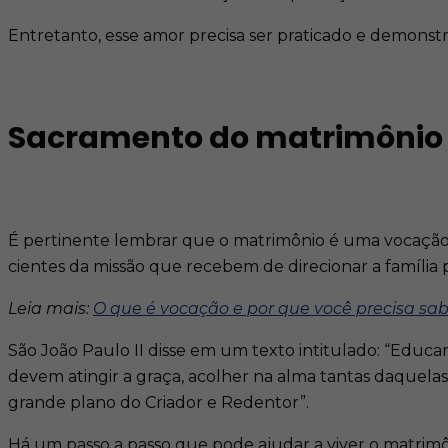
Entretanto, esse amor precisa ser praticado e demonstr
Sacramento do matrimônio
É pertinente lembrar que o matrimônio é uma vocação.
cientes da missão que recebem de direcionar a família
Leia mais:
O que é vocação e por que você precisa sab
São João Paulo II disse em um texto intitulado: “Educa
devem atingir a graça, acolher na alma tantas daquel
grande plano do Criador e Redentor”.
Há um passo a passo que pode ajudar a viver o matri