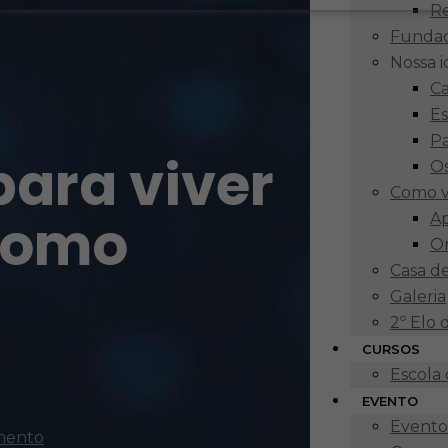
R
Funda
Nossa 
Ca
Es
P
para viver
Os
Como v
como
Ap
O
Casa d
Galeria
2º Elo
CURSOS
Escola
EVENTO
Eventos
amento