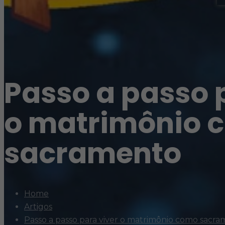
Passo a passo 
o matrimônio 
sacramento
Home
Artigos
Passo a passo para viver o matrimônio como sacr