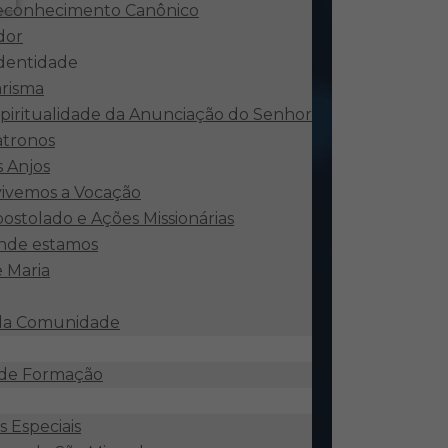
econhecimento Canônico
dor
identidade
risma
piritualidade da Anunciação do Senhor
atronos
 Anjos
ivemos a Vocação
ostolado e Ações Missionárias
nde estamos
e Maria
 da Comunidade
 de Formação
 Especiais