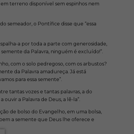
er em terreno disponível sem espinhos nem
 do semeador, o Pontífice disse que “essa
spalha-a por toda a parte com generosidade,
 semente da Palavra, ninguém é excluído!”.
inho, com o solo pedregoso, com os arbustos?
emente da Palavra amadureça. Já está
vamos para essa semente”.
ntre tantas vozes e tantas palavras, a do
ouvir a Palavra de Deus, a lê-la”.
ção de bolso do Evangelho, em uma bolsa,
er bem a semente que Deus lhe oferece e