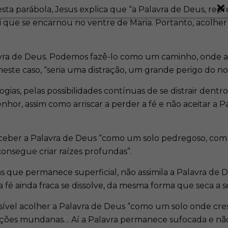
esta parábola, Jesus explica que “a Palavra de Deus, re
ai que se encarnou no ventre de Maria. Portanto, acolher
lavra de Deus. Podemos fazê-lo como um caminho, onde
neste caso, “seria uma distração, um grande perigo do n
ogias, pelas possibilidades contínuas de se distrair dentr
nhor, assim como arriscar a perder a fé e não aceitar a P
receber a Palavra de Deus “como um solo pedregoso, com 
nsegue criar raízes profundas”.
e permanece superficial, não assimila a Palavra de Deus
sa fé ainda fraca se dissolve, da mesma forma que seca a
ível acolher a Palavra de Deus “como um solo onde cres
ções mundanas… Aí a Palavra permanece sufocada e não