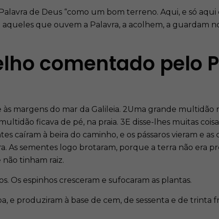
Palavra de Deus “como um bom terreno. Aqui, e só aqui 
ta aqueles que ouvem a Palavra, a acolhem, a guardam no
elho comentado pelo 
-se às margens do mar da Galileia. 2Uma grande multidão r
tidão ficava de pé, na praia. 3E disse-lhes muitas cois
s caíram à beira do caminho, e os pássaros vieram e a
a. As sementes logo brotaram, porque a terra não era pr
não tinham raiz.
s. Os espinhos cresceram e sufocaram as plantas.
a, e produziram à base de cem, de sessenta e de trinta