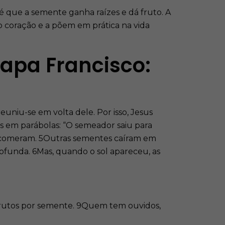
é que a semente ganha raízes e dá fruto. A
 coração e a põem em prática na vida
Papa Francisco:
euniu-se em volta dele. Por isso, Jesus
as em parábolas: “O semeador saiu para
s comeram. 5Outras sementes caíram em
ofunda. 6Mas, quando o sol apareceu, as
 frutos por semente. 9Quem tem ouvidos,