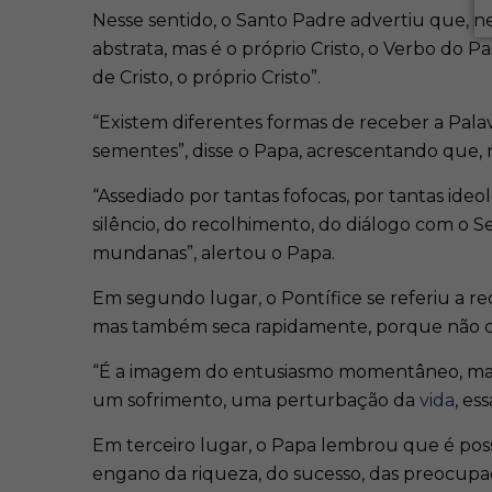
Nesse sentido, o Santo Padre advertiu que, n
abstrata, mas é o próprio Cristo, o Verbo do P
de Cristo, o próprio Cristo”.
“Existem diferentes formas de receber a Pa
sementes”, disse o Papa, acrescentando que, 
“Assediado por tantas fofocas, por tantas ideol
silêncio, do recolhimento, do diálogo com o Se
mundanas”, alertou o Papa.
Em segundo lugar, o Pontífice se referiu a 
mas também seca rapidamente, porque não co
“É a imagem do entusiasmo momentâneo, mas qu
um sofrimento, uma perturbação da
vida
, es
Em terceiro lugar, o Papa lembrou que é poss
engano da riqueza, do sucesso, das preocupa