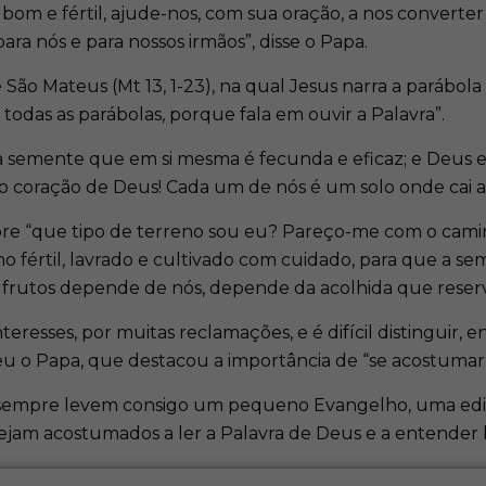
 bom e fértil, ajude-nos, com sua oração, a nos convert
ra nós e para nossos irmãos”, disse o Papa.
São Mateus (Mt 13, 1-23), na qual Jesus narra a parábola
odas as parábolas, porque fala em ouvir a Palavra”.
a semente que em si mesma é fecunda e eficaz; e Deus e
 coração de Deus! Cada um de nós é um solo onde cai a
sobre “que tipo de terreno sou eu? Pareço-me com o cam
o fértil, lavrado e cultivado com cuidado, para que a s
r frutos depende de nós, depende da acolhida que reser
eresses, por muitas reclamações, e é difícil distinguir, e
eu o Papa, que destacou a importância de “se acostumar a 
 “sempre levem consigo um pequeno Evangelho, uma edi
estejam acostumados a ler a Palavra de Deus e a entend