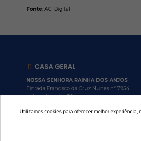
Fonte
: ACI Digital
CASA GERAL
NOSSA SENHORA RAINHA DOS ANJOS
Estrada Francisco da Cruz Nunes n° 7954
Itaipu - Niterói - RJ
Utilizamos cookies para oferecer melhor experiência, 