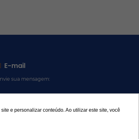
E-mail
nvie sua mensagem:
ocacional@comsantosanjos.org.br
e e personalizar conteúdo. Ao utilizar este site, você