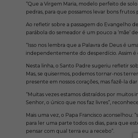
“Que a Virgem Maria, modelo perfeito de solo
pedras, para que possamos levar bons frutos pa
Ao refletir sobre a passagem do Evangelho de 
parábola do semeador é um pouco a ‘mãe’ de t
“Isso nos lembra que a Palavra de Deus é um
independentemente do desperdício. Assim é o
Nesta linha, o Santo Padre sugeriu refletir 
Mas, se quisermos, podemos tornar-nos terren
presente em nossos corações, mas fazê-la da
“Muitas vezes estamos distraídos por muitos int
Senhor, o único que nos faz livres”, reconhec
Mais uma vez, o Papa Francisco aconselhou:
para ler uma parte todos os dias, para que 
pensar com qual terra eu a recebo”.