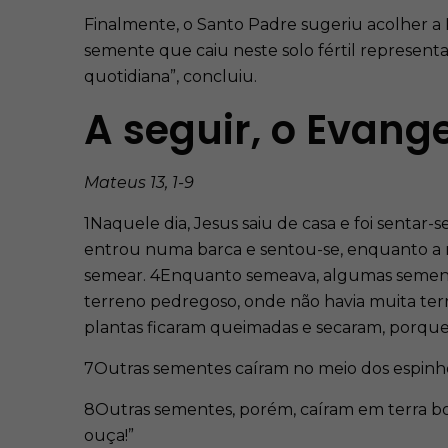
Finalmente, o Santo Padre sugeriu acolher a 
semente que caiu neste solo fértil represen
quotidiana”, concluiu.
A seguir, o Evang
Mateus 13, 1-9
1Naquele dia, Jesus saiu de casa e foi sentar
entrou numa barca e sentou-se, enquanto a mul
semear. 4Enquanto semeava, algumas semente
terreno pedregoso, onde não havia muita terr
plantas ficaram queimadas e secaram, porque 
7Outras sementes caíram no meio dos espinho
8Outras sementes, porém, caíram em terra bo
ouça!”