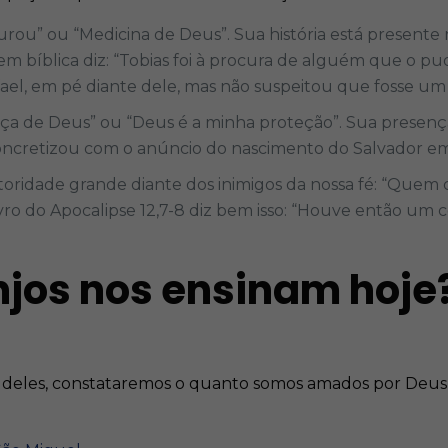
urou” ou “Medicina de Deus”. Sua história está presente n
agem bíblica diz: “Tobias foi à procura de alguém que o
fael, em pé diante dele, mas não suspeitou que fosse um 
rça de Deus” ou “Deus é a minha proteção”. Sua presença
 concretizou com o anúncio do nascimento do Salvador em
oridade grande diante dos inimigos da nossa fé: “Que
livro do Apocalipse 12,7-8 diz bem isso: “Houve então um
njos nos ensinam hoje
 deles, constataremos o quanto somos amados por Deus 