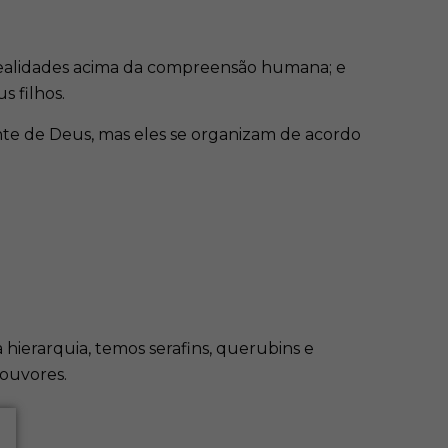
 realidades acima da compreensão humana; e
s filhos.
ante de Deus, mas eles se organizam de acordo
a hierarquia, temos serafins, querubins e
louvores.