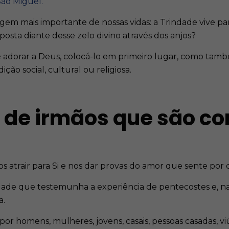
São Miguel.
sagem mais importante de nossas vidas: a Trindade vive p
posta diante desse zelo divino através dos anjos?
 adorar a Deus, colocá-lo em primeiro lugar, como també
ão social, cultural ou religiosa.
de irmãos que são co
s atrair para Si e nos dar provas do amor que sente po
ade que testemunha a experiência de pentecostes e, na f
a.
 homens, mulheres, jovens, casais, pessoas casadas, viúva