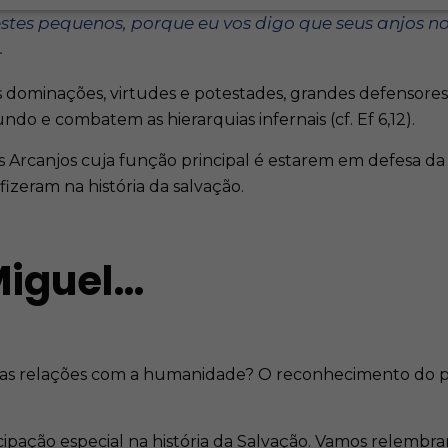
tes pequenos, porque eu vos digo que seus anjos n
.
s dominações, virtudes e potestades, grandes defensore
do e combatem as hierarquias infernais (cf. Ef 6,12).
los Arcanjos cuja função principal é estarem em defesa d
fizeram na história da salvação.
 Miguel…
as relações com a humanidade? O reconhecimento do pov
ipação especial na história da Salvação. Vamos relembra