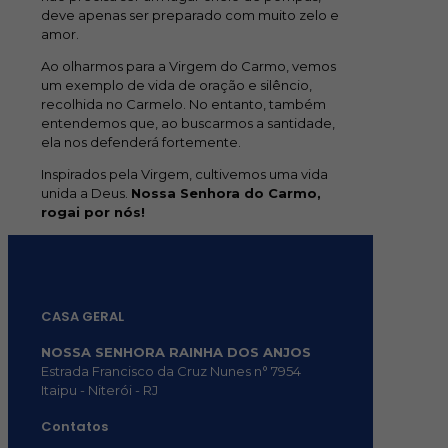
deve apenas ser preparado com muito zelo e
amor.
Ao olharmos para a Virgem do Carmo, vemos
um exemplo de vida de oração e silêncio,
recolhida no Carmelo. No entanto, também
entendemos que, ao buscarmos a santidade,
ela nos defenderá fortemente.
Inspirados pela Virgem, cultivemos uma vida
unida a Deus.
Nossa Senhora do Carmo,
rogai por nós!
CASA GERAL
NOSSA SENHORA RAINHA DOS ANJOS
Estrada Francisco da Cruz Nunes n° 7954
Itaipu - Niterói - RJ
Contatos