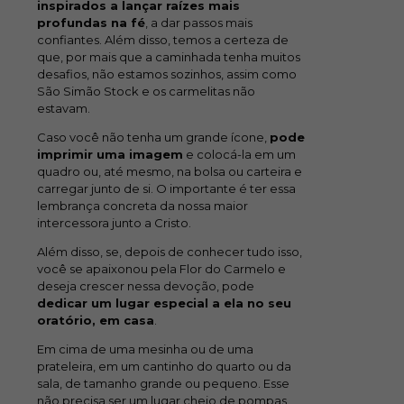
inspirados a lançar raízes mais
profundas na fé
, a dar passos mais
confiantes. Além disso, temos a certeza de
que, por mais que a caminhada tenha muitos
desafios, não estamos sozinhos, assim como
São Simão Stock e os carmelitas não
estavam.
Caso você não tenha um grande ícone,
pode
imprimir uma imagem
e colocá-la em um
quadro ou, até mesmo, na bolsa ou carteira e
carregar junto de si. O importante é ter essa
lembrança concreta da nossa maior
intercessora junto a Cristo.
Além disso, se, depois de conhecer tudo isso,
você se apaixonou pela Flor do Carmelo e
deseja crescer nessa devoção, pode
dedicar um lugar especial a ela no seu
oratório, em casa
.
Em cima de uma mesinha ou de uma
prateleira, em um cantinho do quarto ou da
sala, de tamanho grande ou pequeno. Esse
não precisa ser um lugar cheio de pompas,