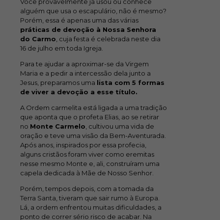
Você provavelmente já usou ou conhece
alguém que usa o escapulário, não é mesmo?
Porém, essa é apenas uma das várias
práticas de devoção à Nossa Senhora
do Carmo
, cuja festa é celebrada neste dia
16 de julho em toda Igreja.
Para te ajudar a aproximar-se da Virgem
Maria e a pedir a intercessão dela junto a
Jesus, preparamos uma
lista com 5 formas
de viver a devoção a esse título.
A Ordem carmelita está ligada a uma tradição
que aponta que o profeta Elias, ao se retirar
no
Monte Carmelo
, cultivou uma vida de
oração e teve uma visão da Bem-Aventurada.
Após anos, inspirados por essa profecia,
alguns cristãos foram viver como eremitas
nesse mesmo Monte e, ali, construíram uma
capela dedicada à Mãe de Nosso Senhor.
Porém, tempos depois, com a tomada da
Terra Santa, tiveram que sair rumo à Europa.
Lá, a ordem enfrentou muitas dificuldades, a
ponto de correr sério risco de acabar. Na