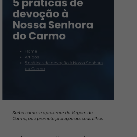
5 práticas de
devoção à
Nossa Senhora
do Carmo
Home
Artigos
5 práticas de devoção à Nossa Senhora
do Carmo
Saiba como se aproximar da Virgem do
Carmo, que promete proteção aos seus filhos.