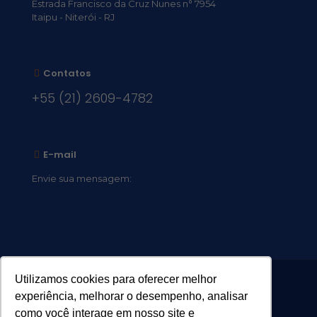
Estrada Francisco da Cruz Nunes n° 7954
Itaipu - Niterói - RJ
Contatos
+55 (21) 2609-4782
E-mail
Envie sua mensagem:
vocacional@comsantosanjos.org.br
Utilizamos cookies para oferecer melhor
experiência, melhorar o desempenho, analisar
como você interage em nosso site e