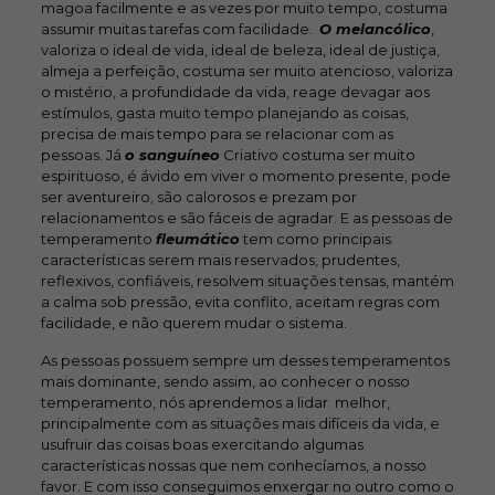
magoa facilmente e as vezes por muito tempo, costuma
assumir muitas tarefas com facilidade.
O melancólico
,
valoriza o ideal de vida, ideal de beleza, ideal de justiça,
almeja a perfeição, costuma ser muito atencioso, valoriza
o mistério, a profundidade da vida, reage devagar aos
estímulos, gasta muito tempo planejando as coisas,
precisa de mais tempo para se relacionar com as
pessoas. Já
o sanguíneo
Criativo costuma ser muito
espirituoso, é ávido em viver o momento presente, pode
ser aventureiro, são calorosos e prezam por
relacionamentos e são fáceis de agradar. E as pessoas de
temperamento
fleumático
tem como principais
características serem mais reservados, prudentes,
reflexivos, confiáveis, resolvem situações tensas, mantém
a calma sob pressão, evita conflito, aceitam regras com
facilidade, e não querem mudar o sistema.
As pessoas possuem sempre um desses temperamentos
mais dominante, sendo assim, ao conhecer o nosso
temperamento, nós aprendemos a lidar melhor,
principalmente com as situações mais difíceis da vida, e
usufruir das coisas boas exercitando algumas
características nossas que nem conhecíamos, a nosso
favor. E com isso conseguimos enxergar no outro como o