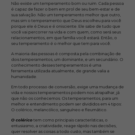
Não existe um temperamento bom ou ruim. Cada pessoa
é capaz de fazer o bem em prol de seu bem-estar e de
sua salvação. Não um temperamento melhor que outro,
mas sim o temperamento que Deus escolheu para você
porque ele é Deus e é onisciente. Ele sabe de tudo que
você vai percorrer na vida e com quem, como será seus
relacionamentos, em que família você estará. Então, o
seu temperamento é o melhor que tem para você.
A maioria das pessoas é composta pela combinação de
dois temperamentos, um dominante, e um secundário. O
conhecimento desses temperamentos é uma
ferramenta utilizada atualmente, de grande valia a
humanidade.
Em todo processo de conversão, exige uma mudança de
vida e nossos temperamentos podem nos atrapalhar, já
que não os conhecemos. Os temperamentos, para um
melhor e entendimento podem ser divididos em 4 tipos:
O colérico, melancólico, sanguíneo e fleumático.
O colérico
tem como principais características, o
entusiasmo, a criatividade, reage rápido nas decisões,
quer resolver as coisas a todo custo, mas também se