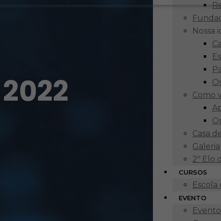
R
Funda
Nossa 
Ca
Es
P
 2022
Os
Como v
Ap
O
Casa d
Galeria
2º Elo
CURSOS
Escola
EVENTO
Eventos