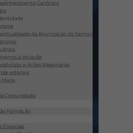
econhecimento Canônico
dor
identidade
risma
piritualidade da Anunciação do Senhor
atronos
 Anjos
ivemos a Vocação
ostolado e Ações Missionárias
nde estamos
e Maria
 da Comunidade
 de Formação
 Especiais