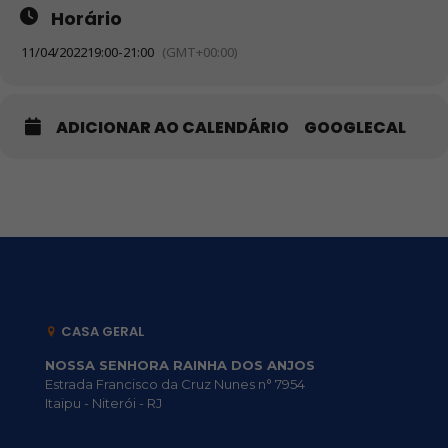
Horário
11/04/2022
19:00
-
21:00
(GMT+00:00)
ADICIONAR AO CALENDÁRIO
GOOGLECAL
CASA GERAL
NOSSA SENHORA RAINHA DOS ANJOS
Estrada Francisco da Cruz Nunes n° 7954
Itaipu - Niterói - RJ