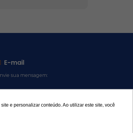
E-mail
nvie sua mensagem:
ocacional@comsantosanjos.org.br
e e personalizar conteúdo. Ao utilizar este site, você