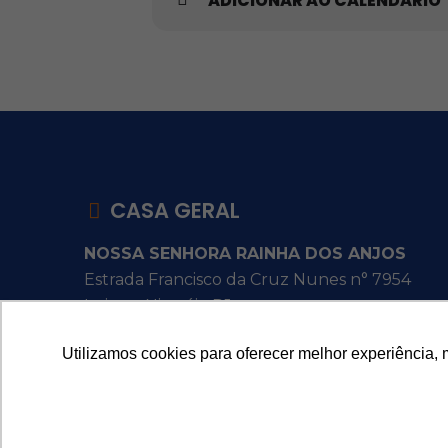
ADICIONAR AO CALENDÁRIO
CASA GERAL
NOSSA SENHORA RAINHA DOS ANJOS
Estrada Francisco da Cruz Nunes n° 7954
Itaipu - Niterói - RJ
Utilizamos cookies para oferecer melhor experiência, 