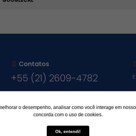
GOOGLECAL
Contatos
+55 (21) 2609-4782
E
v
melhorar o desempenho, analisar como você interage em nosso sit
concorda com o uso de cookies.
Ok, entendi!