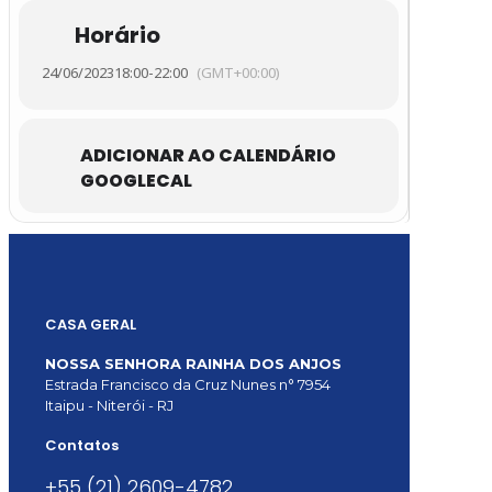
Horário
24/06/2023
18:00
-
22:00
(GMT+00:00)
ADICIONAR AO CALENDÁRIO
GOOGLECAL
CASA GERAL
NOSSA SENHORA RAINHA DOS ANJOS
Estrada Francisco da Cruz Nunes n° 7954
Itaipu - Niterói - RJ
Contatos
+55 (21) 2609-4782