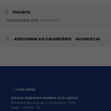
Horário
19/02/2022
18:00
-
21:00
(GMT+00:00)
ADICIONAR AO CALENDÁRIO
GOOGLECAL
CASA GERAL
NOSSA SENHORA RAINHA DOS ANJOS
Estrada Francisco da Cruz Nunes n° 7954
Itaipu - Niterói - RJ