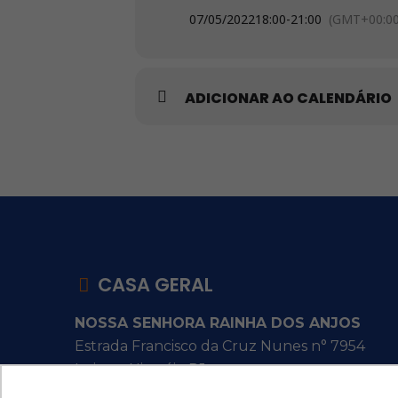
07/05/2022
18:00
-
21:00
(GMT+00:00
ADICIONAR AO CALENDÁRIO
CASA GERAL
NOSSA SENHORA RAINHA DOS ANJOS
Estrada Francisco da Cruz Nunes n° 7954
Itaipu - Niterói - RJ