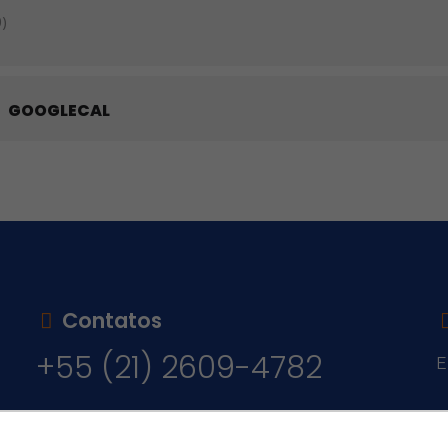
)
GOOGLECAL
Contatos
+55 (21) 2609-4782
E
v