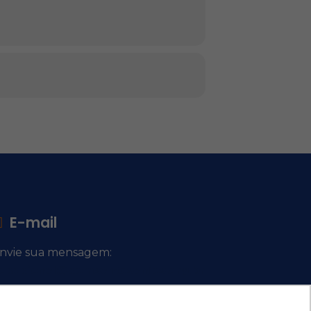
E-mail
nvie sua mensagem:
ocacional@comsantosanjos.org.br