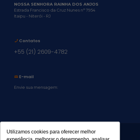
NOSSA SENHORA RAINHA DOS ANJOS
Estrada Francisco da Cruz Nunes n° 7954
Itaipu - Niterói - RJ
Contatos
+55 (21) 2609-4782
E-mail
Envie sua mensagem:
vocacional@comsantosanjos.org.br
Utilizamos cookies para oferecer melhor
experiência, melhorar o desempenho, analisar