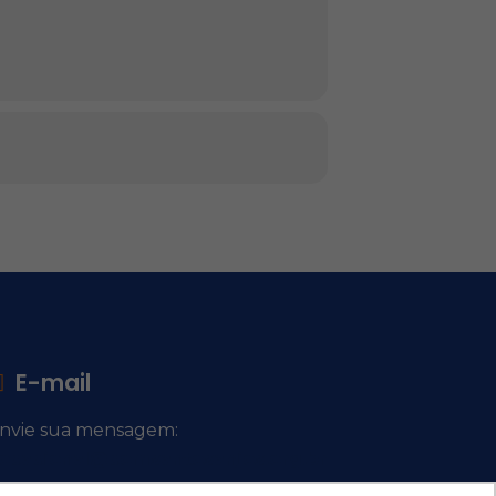
E-mail
nvie sua mensagem:
ocacional@comsantosanjos.org.br