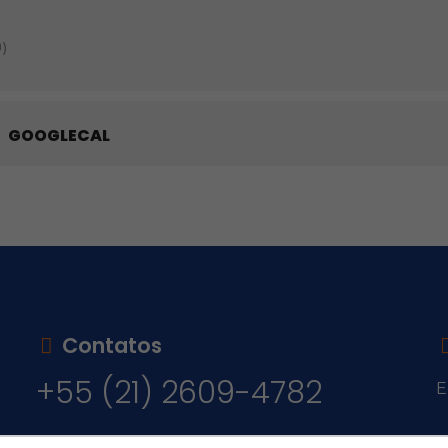
)
GOOGLECAL
Contatos
+55 (21) 2609-4782
E
v