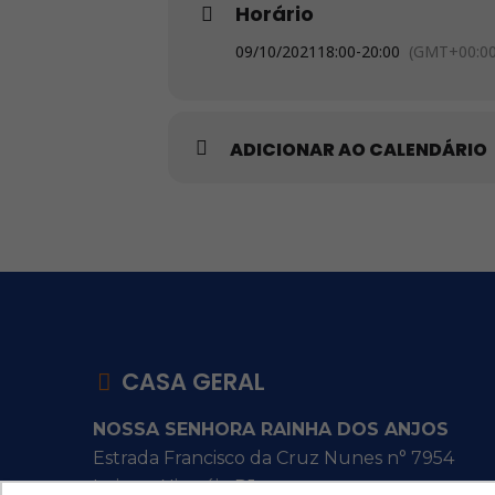
Horário
09/10/2021
18:00
-
20:00
(GMT+00:00
ADICIONAR AO CALENDÁRIO
CASA GERAL
NOSSA SENHORA RAINHA DOS ANJOS
Estrada Francisco da Cruz Nunes n° 7954
Itaipu - Niterói - RJ