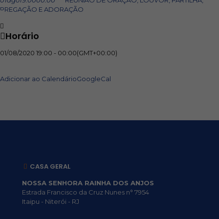
01
ago
19:00
00:00
REUNIÃO DE ORAÇÃO, LOUVOR, PARTILHA,
PREGAÇÃO E ADORAÇÃO
Horário
01/08/2020
19:00
-
00:00
(GMT+00:00)
Adicionar ao Calendário
GoogleCal
CASA GERAL
NOSSA SENHORA RAINHA DOS ANJOS
Estrada Francisco da Cruz Nunes n° 7954
Itaipu - Niterói - RJ